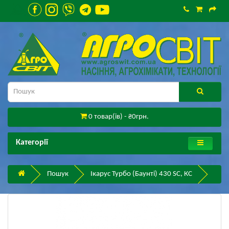
0 товар(ів) - ₴0грн.
Категорії
Пошук
Ікарус Турбо (Баунті) 430 SC, КС