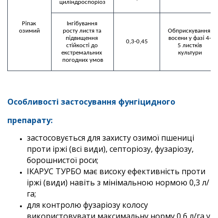
циліндроспорiоз
Ріпак 
Інгібування 
озимий
росту листя та 
Обприскування 
підвищення 
восени у фазі 4-
0,3-0,45
стійкості до 
5 листків

екстремальних 
культури
погодних умов
Особливості застосування фунгіцидного
препарату:
застосовується для захисту озимої пшениці
проти іржі (всі види), септоріозу, фузаріозу,
борошнистої роси;
ІКАРУС ТУРБО має високу ефективність проти
іржі (види) навіть з мінімальною нормою 0,3 л/
га;
для контролю фузаріозу колосу
використовувати максимальну норму 0,6 л/га у