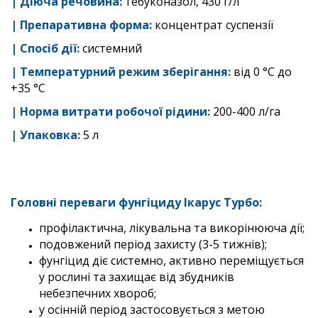
|
Діюча речовина:
тебуконазол, 430 г/л
| Препаративна форма:
концентрат суспензії
|
Спосіб дії
:
системний
| Температурний режим зберігання:
від 0 °С до
+35 °С
|
Норма витрати робочої рiдини:
200-400 л/га
| Упаковка:
5 л
Головні переваги фунгіциду Ікарус Турбо
:
профілактична, лікувальна та викорінююча дії;
подовжений період захисту (3-5 тижнів);
фунгіцид діє системно, активно переміщується
у рослині та захищає від збудників
небезпечних хвороб;
у осінній період застосовується з метою