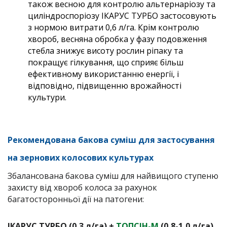
також весною для контролю альтернаріозу та
циліндроспоріозу ІКАРУС ТУРБО застосовують
з нормою витрати 0,6 л/га. Крім контролю
хвороб, весняна обробка у фазу подовження
стебла знижує висоту рослин ріпаку та
покращує гілкування, що сприяє більш
ефективному використанню енергії, і
відповідно, підвищенню врожайності
культури.
Рекомендована бакова суміш для застосування
на зернових колосових культурах
Збалансована бакова суміш для найвищого ступеню
захисту від хвороб колоса за рахунок
багатосторонньої дії на патогени:
ІКАРУС ТУРБО (0,3 л/га) +
ТОПСІН-М
(0,8-1,0 л/га)