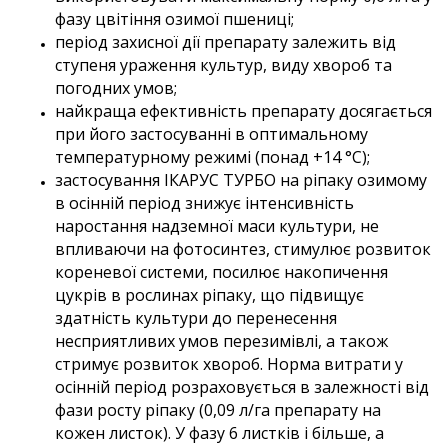
фазу цвітіння озимої пшениці;
період захисної дії препарату залежить від
ступеня ураження культур, виду хвороб та
погодних умов;
найкраща ефективність препарату досягається
при його застосуванні в оптимальному
температурному режимі
(понад +14 °С);
застосування ІКАРУС ТУРБО на ріпаку озимому
в осінній період знижує інтенсивність
наростання надземної маси культури, не
впливаючи на фотосинтез, стимулює розвиток
кореневої системи, посилює накопичення
цукрів в рослинах ріпаку, що підвищує
здатність культури до перенесення
несприятливих умов перезимівлі, а також
стримує розвиток хвороб. Норма витрати у
осінній період розраховується в залежності від
фази росту ріпаку (0,09 л/га препарату на
кожен листок). У фазу 6 листків і більше, а