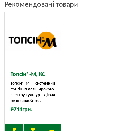
Рекомендовані товари
Топсін®-М, КС
Топсін®-М — системний
фунгіцид для широкого
спектру культур | Діюча
речовина:&nbs..
₴711грн.