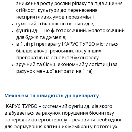
зниження росту рослин ріпаку та підвищення
стійкості культури до перенесення
несприятливих умов перезимівлі;
сумісний із більшістю пестицидів;
фунгіцид — не фітотоксичний, малотоксичний
для бджіл та джмелів;
в 1 літрі препарату ІКАРУС ТУРБО міститься
більше діючої речовини, ніж у інших
препаратів на основі тебуконазолу;
зручний та більш економний у логістиці (за
рахунок меншої витрати на 1 га).
Механізм та швидкість дії препарату
ІКАРУС ТУРБО – системний фунгіцид, дія якого
відбувається за рахунок порушення біосинтезу
попередників ергостеролу – речовини необхідної
для формування клітинних мембран у патогенух.