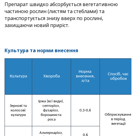
Препарат швидко абсорбується вегетативною
частиною рослин (листям та стеблами) та
транспортується знизу вверх по рослині,
захищаючи новий приріст.
Культура та норми внесення
Норма 
Спосіб, час 
Культура
Хвороба
внесення, 
обробок
л/га
Іржа (всі види), 
Зернові та 
септоріоз, 
колосові 
фузаріоз, 
0,3-0,6
Обприскування 
культури
борошниста 
в період 
вегетації
Альтернаріоз, 
0,6