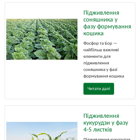
Підживлення
соняшника у
фазу формування
кошика
Фосфор та Бор —
найбільш важливі
елементи для
підживлення
соняшника у фазі
формування кошика
Читати далі
Підживлення
кукурудзи у фазу
4-5 листків
Підживлення кукурудзи