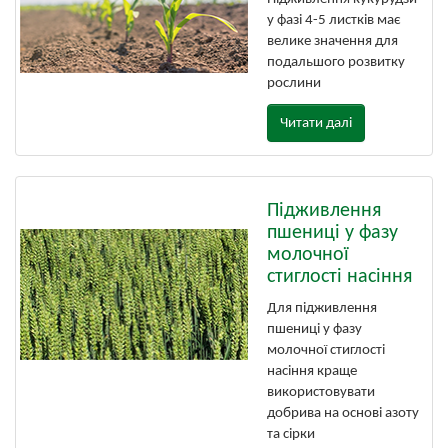
у фазі 4-5 листків має
велике значення для
подальшого розвитку
рослини
Читати далі
Підживлення
пшениці у фазу
молочної
стиглості насіння
Для підживлення
пшениці у фазу
молочної стиглості
насіння краще
використовувати
добрива на основі азоту
та сірки