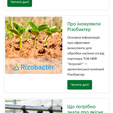
Читати далі
Про інокулянти
Різобактер
Основна інформація
про ефективні
інокулянти для
обробки насіння сої від
партнера ТОВ НВФ
"Агросвіт" —
аргентинської компанії
Різобактер
Читати далі
Що потрібно
знати про якісне