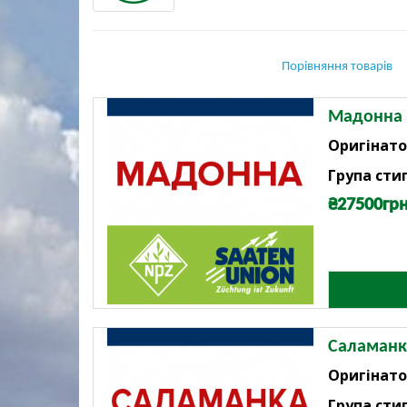
Порівняння товарів
Мадонна
Оригінато
Група стиг
₴27500грн
Саламанк
Оригінато
Група стиг