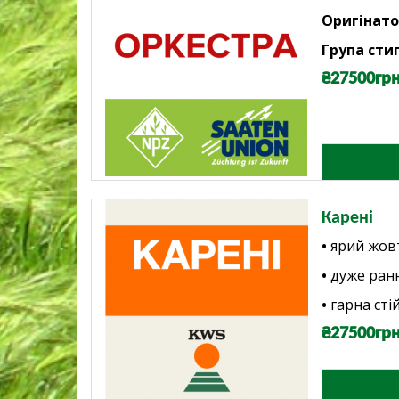
Оригінато
Група стиг
₴27500грн
Карені
•
ярий жов
•
дуже ран
•
гарна сті
₴27500грн