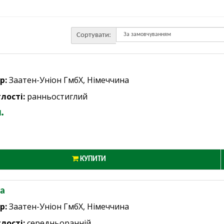
Сортувати:
р:
Заатен-Уніон ГмбХ, Німеччина
лості:
ранньостиглий
.
КУПИТИ
а
р:
Заатен-Уніон ГмбХ, Німеччина
лості:
середньоранній