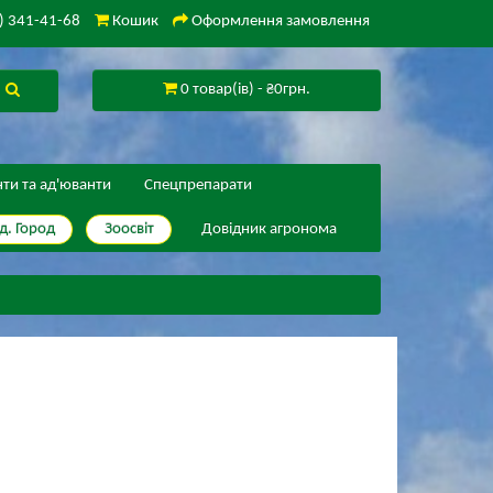
) 341-41-68
Кошик
Оформлення замовлення
0 товар(ів) - ₴0грн.
нти та ад'юванти
Спецпрепарати
д. Город
Зоосвіт
Довідник агронома