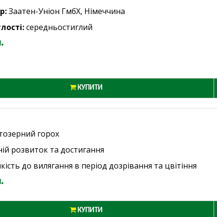
р:
Заатен-Уніон ГмбХ, Німеччина
лості:
середньостиглий
.
КУПИТИ
тозерний горох
ній розвиток та достигання
йкість до вилягання в період дозрівання та цвітіння
.
КУПИТИ