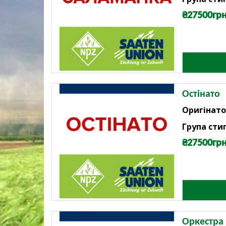
₴27500грн
Остінато
Оригінато
Група стиг
₴27500грн
Оркестра