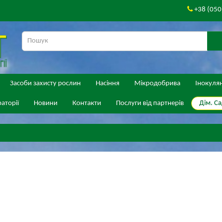
+38 (050
Засоби захисту рослин
Насіння
Мікродобрива
Інокуля
Дім. Са
аторії
Новини
Контакти
Послуги від партнерів