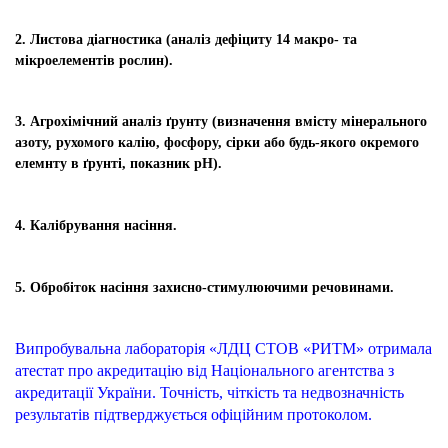
2. Листова діагностика (аналіз дефіциту 14 макро- та
мікроелементів рослин).
3. Агрохімічний аналіз ґрунту (визначення вмісту мінерального
азоту, рухомого калію, фосфору, сірки або будь-якого окремого
елемнту в ґрунті, показник рН).
4. Калібрування насіння.
5. Обробіток насіння захисно-стимулюючими речовинами.
Випробувальна лабораторія «ЛДЦ СТОВ «РИТМ» отримала
атестат про акредитацію від Національного агентства з
акредитації України. Точність, чіткість та недвозначність
результатів підтверджується офіційним протоколом.