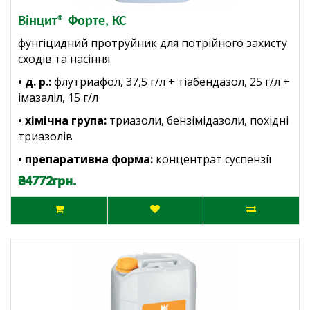
Вінцит® Форте, КС
фунгіцидний протруйник для потрійного захисту
сходів та насіння
• д. р.:
флутриафол, 37,5 г/л + тіабендазол, 25 г/л +
імазаліл, 15 г/л
• хімічна група:
триазоли, бензімідазоли, похідні
триазолів
• препаративна форма:
концентрат суспензії
₴4772грн.