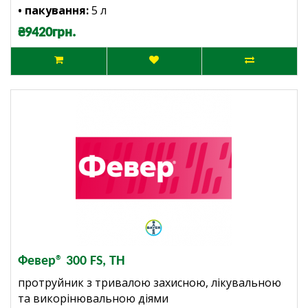
• пакування:
5
л
₴9420грн.
Февер® 300 FS, ТН
протруйник з тривалою захисною, лікувальною
та викорінювальною діями