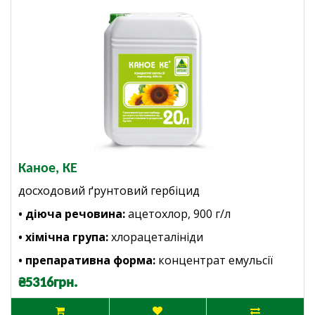
Каное, КЕ
досходовий ґрунтовий гербіцид
• діюча речовина:
ацетохлор, 900 г/л
• хімічна група:
хлорацеталініди
• препаративна форма:
концентрат емульсії
₴5316грн.