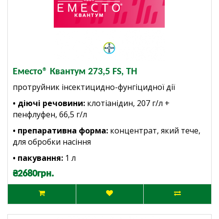
Еместо® Квантум 273,5 FS, ТН
протруйник інсектицидно-фунгіцидної дії
• діючі речовини:
клотіанідин, 207 г/л +
пенфлуфен, 66,5 г/л
• препаративна форма:
концентрат, який тече,
для обробки насіння
• пакування:
1
л
₴2680грн.