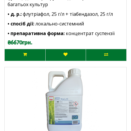
багатьох культур
• д. р.:
флутріафол, 25 г/л + тіабендазол, 25 г/л
• спосіб дії:
локально-системний
• препаративна форма:
концентрат суспензії
₴6670грн.