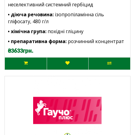
неселективний системний гербіцид
• діюча речовина:
ізопропіламінна сіль
гліфосату, 480 г/л
• хімічна група:
похідні гліцину
• препаративна форма:
розчинний концентрат
₴3633грн.