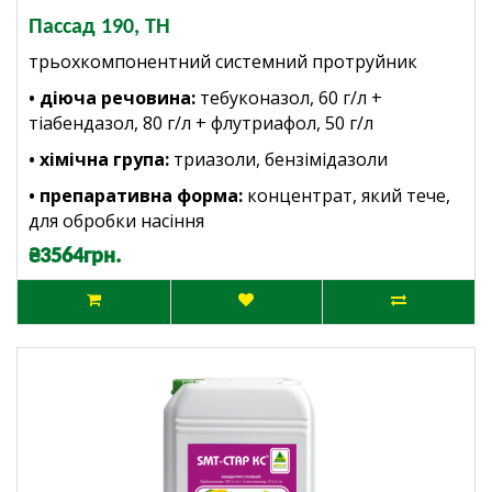
Пассад 190, ТН
трьохкомпонентний системний протруйник
• діюча речовина:
тебуконазол, 60 г/л +
тіабендазол, 80 г/л + флутриафол, 50 г/л
• хімічна група:
триазоли, бензімідазоли
• препаративна форма:
концентрат, який тече,
для обробки насіння
₴3564грн.