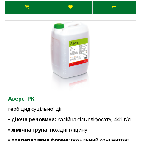
Аверс, РК
г
ербіцид суцільної дії
• діюча речовина:
калійна сіль гліфосату, 441 г/л
• хімічна група:
похідні гліцину
• препаративна форма:
розчинний концентрат