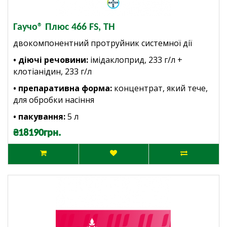
Гаучо® Плюс 466 FS, ТН
двокомпонентний протруйник системної дії
• діючі речовини:
імідаклоприд, 233 г/л +
клотіанідин, 233 г/л
• препаративна форма:
концентрат, який тече,
для обробки насіння
• пакування:
5
л
₴18190грн.