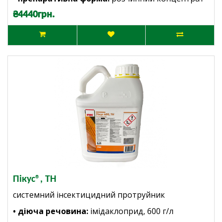
₴4440грн.
Пікус®, ТН
системний інсектицидний протруйник
• діюча речовина:
імідаклоприд, 600 г/л