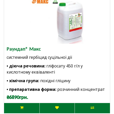
Раундап® Макс
системний гербіцид суцільної дії
• діюча речовина:
гліфосату 450 г/л у
кислотному еквіваленті
• хімічна група:
похідні гліцину
• препаративна форма:
розчинний концентрат
₴6890грн.