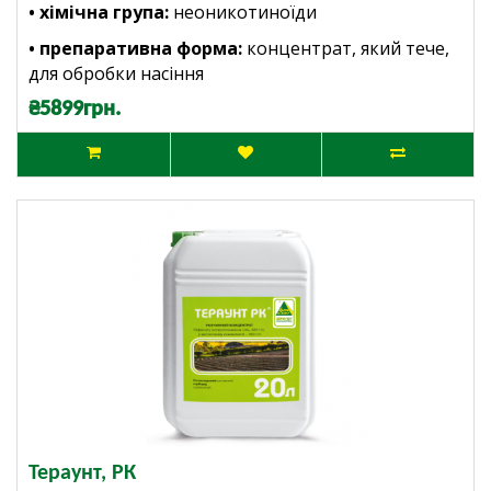
• хімічна група:
неоникотиноїди
• препаративна форма:
концентрат, який тече,
для обробки насіння
₴5899грн.
Тераунт, РК