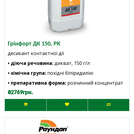
Грінфорт ДК 150, РК
десикант контактної дії
• діюча речовина:
дикват, 150 г/л
• хімічна група:
похідні біпіридилію
• препаративна форма:
розчинний концентрат
₴2769грн.