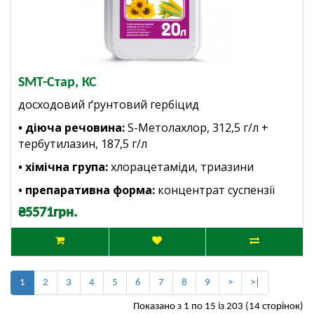
SMT-Стар, КС
досходовий ґрунтовий гербіцид
• діюча речовина:
S-Метолахлор, 312,5 г/л +
тербутилазин, 187,5 г/л
• хімічна група:
хлорацетаміди, триазини
• препаративна форма:
концентрат суспензії
₴5571грн.
1
2
3
4
5
6
7
8
9
>
>|
Показано з 1 по 15 із 203 (14 сторінок)