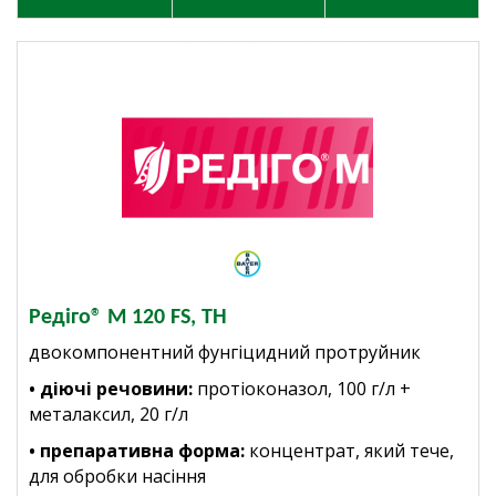
Редіго® М 120 FS, ТН
двокомпонентний фунгіцидний протруйник
• діючі речовини:
протіоконазол, 100 г/л +
металаксил, 20 г/л
• препаративна форма:
концентрат, який тече,
для обробки насіння