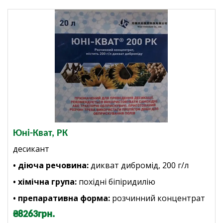
Юні-Кват, РК
десикант
• діюча речовина:
дикват дибромід, 200 г/л
• хімічна група:
похідні біпіридилію
• препаративна форма:
розчинний концентрат
₴8263грн.