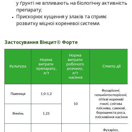
у ґрунті не впливають на біологічну активність
препарату;
Прискорює кущення у злаків та сприяє
розвитку міцної кореневої системи.
Застосування
Вінцит® Форте
Норма 
Норма 
витрати 
витрати 
робочого 
Культура
Спектр дії
препарату, 
розчину, 
л/т
л/т 
насіння
Фузаріозні, 
Пшениця
1,0-1,2
гельмінтоспоріозні, 
пітієві кореневі 
10
гнилі, снігова 
пліснява, сажкові, 
борошниста роса, 
Ячмінь
1,25
пліснявіння насіння
Фузаріоз, 