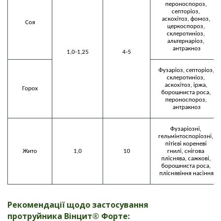
пероноспороз, 
септоріоз, 
аскохітоз, фомоз, 
Соя
церкоспороз, 
склеротиніоз, 
альтернаріоз, 
антракноз
1,0-1,25
4-5
Фузаріоз, септоріоз, 
склеротиніоз, 
аскохітоз, іржа, 
Горох
борошниста роса, 
пероноспороз, 
антракноз
Фузаріозні, 
гельмінтоспоріозні, 
пітієві кореневі 
Жито
1,0
10
гнилі, снігова 
пліснява, сажкові, 
борошниста роса, 
пліснявіння насіння
Рекомендації щодо застосування
протруйника
Вінцит® Форте
: