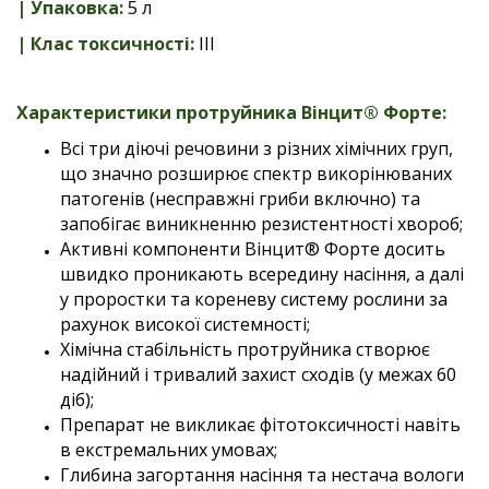
| Упаковка
:
5 л
| Клас токсичності:
ІІI
Характеристики протруйника
Вінцит® Форте
:
Всі три діючі речовини з різних хімічних груп,
що значно розширює спектр викорінюваних
патогенів (несправжні гриби включно) та
запобігає виникненню резистентності хвороб;
Активні компоненти Вінцит® Форте досить
швидко проникають всередину насіння, а далі
у проростки та кореневу систему рослини за
рахунок високої системності;
Хімічна стабільність протруйника створює
надійний і тривалий захист сходів (у межах 60
діб);
Препарат не викликає фітотоксичності навіть
в екстремальних умовах;
Глибина загортання насіння та нестача вологи