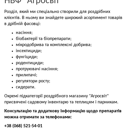
НВФ "Агросвіт"
Розділ, який ми спеціально створили для роздрібних
клієнтів. В ньому ви знайдете широкий асортимент товарів
в дрібній фасовці:
насіння;
біобактерії та біопрепарати;
мікродобрива та комплексні добрива;
інсектициди;
фунгіциди;
родентициди;
протруювачі насіння;
прилипачі;
регулятори росту;
сидерати.
Окремі підкатегорії роздрібного магазину "Агросвіт"
присвячені садовому інвентарю та теплицям і парникам.
Консультацію та додаткову інформацію щодо препаратів
можна отримати за телефонами:
+38 (068) 521-54-01