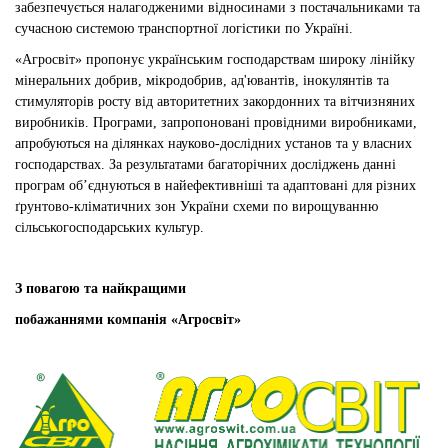
забезпечується налагодженими відносинами з постачальниками та
сучасною системою транспортної логістики по Україні.
«Агросвіт» пропонує українським господарствам широку лінійку
мінеральних добрив, мікродобрив, ад'ювантів, інокулянтів та
стимуляторів росту від авторитетних закордонних та вітчизняних
виробників. Програми, запропоновані провідними виробниками,
апробуються на ділянках науково-дослідних установ та у власних
господарствах. За результатами багаторічних досліджень данні
програм об’єднуються в найефективніші та адаптовані для різних
ґрунтово-кліматичних зон України схеми по вирощуванню
сільськогосподарських культур.
З повагою та найкращими
побажаннями компанія «Агросвіт»