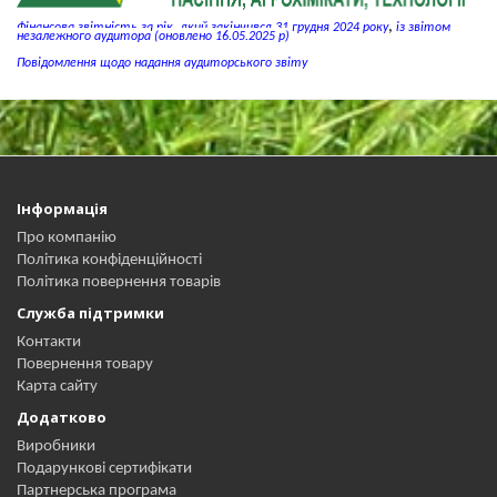
,
,
Фінансова звітність за рік
який закінчився 31 грудня 2024 року
із звітом
незалежного аудитора
(оновлено 16.05.2025 р)
Повідомлення щодо надання аудиторського звіту
Інформація
Про компанію
Політика конфіденційності
Політика повернення товарів
Служба підтримки
Контакти
Повернення товару
Карта сайту
Додатково
Виробники
Подарункові сертифікати
Партнерська програма