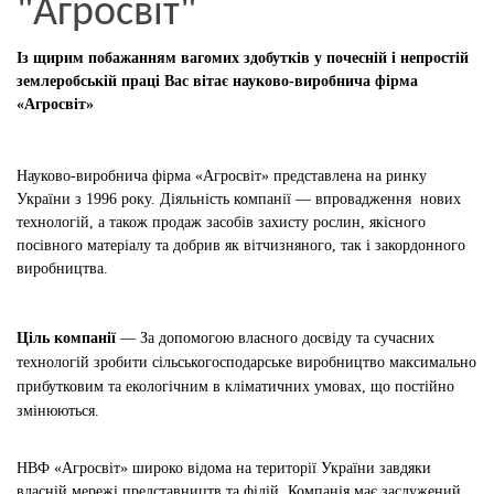
"Агросвіт"
Із щирим побажанням вагомих здобутків у почесній і непростій
землеробській праці Вас вітає науково-виробнича фірма
«Агросвіт»
Науково-виробнича фірма «Агросвіт» представлена на ринку
України з 1996 року. Діяльність компанії — впровадження нових
технологій, а також продаж засобів захисту рослин, якісного
посівного матеріалу та добрив як вітчизняного, так і закордонного
виробництва.
Ціль компанії
—
За допомогою власного досвіду та сучасних
технологій зробити сільськогосподарське виробництво максимально
прибутковим та екологічним в кліматичних умовах,
що постійно
змінюються
.
НВФ «Агросвіт» широко відома на території України завдяки
власній мережі представництв та філій. Компанія має заслужений