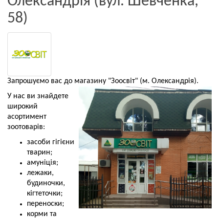
Олександрія (вул. Шевченка,
58)
Запрошуємо вас до магазину "Зоосвіт" (м. Олександрія).
У нас ви знайдете
широкий
асортимент
зоотоварів:
засоби гігієни
тварин;
амуніція;
лежаки,
будиночки,
кігтеточки;
переноски;
корми та