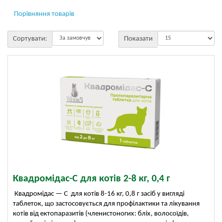
Порівняння товарів
Сортувати:
Показати
Квадромідас-C для котів 2-8 кг, 0,4 г
Квадромідас — C для котів 8-16 кг, 0,8 г засіб у вигляді
таблеток, що застосовується для профілактики та лікування
котів від ектопаразитів (членистоногих: бліх, волосоїдів,