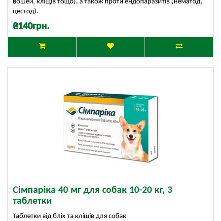
вошей, кліщів тощо), а також проти ендопаразитів (нематод,
цестод).
₴140грн.
Сімпаріка 40 мг для собак 10-20 кг, 3
таблетки
Таблетки від бліх та кліщів для собак