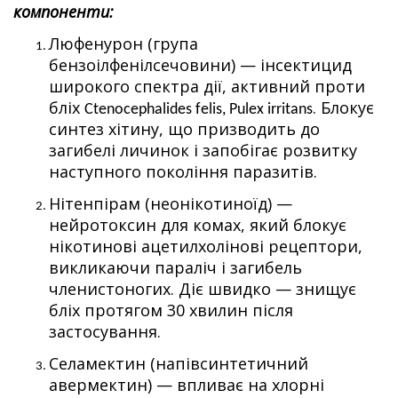
компоненти:
Люфенурон
(група
бензоілфенілсечовини) — інсектицид
широкого спектра дії, активний проти
бліх
. Блокує
Ctenocephalides felis, Pulex irritans
синтез хітину, що призводить до
загибелі личинок і запобігає розвитку
наступного покоління паразитів.
Нітенпірам
(неонікотиноїд) —
нейротоксин для комах, який блокує
нікотинові ацетилхолінові рецептори,
викликаючи параліч і загибель
членистоногих. Діє швидко — знищує
бліх протягом 30 хвилин після
застосування.
Селамектин
(напівсинтетичний
авермектин) — впливає на хлорні