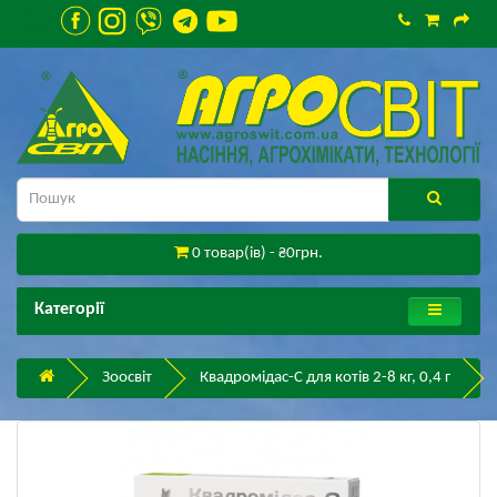
0 товар(ів) - ₴0грн.
Категорії
Зоосвіт
Квадромідас-C для котів 2-8 кг, 0,4 г