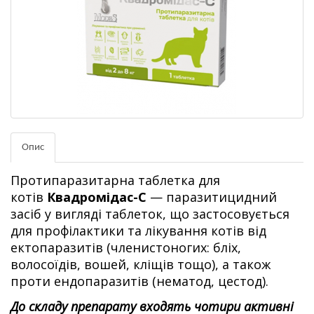
Опис
Протипаразитарна таблетка для
котів
Квадромідас-С
— паразитицидний
засіб у вигляді таблеток, що застосовується
для профілактики та лікування котів від
ектопаразитів (членистоногих: бліх,
волосоїдів, вошей, кліщів тощо), а також
проти ендопаразитів (нематод, цестод).
До складу препарату входять чотири активні