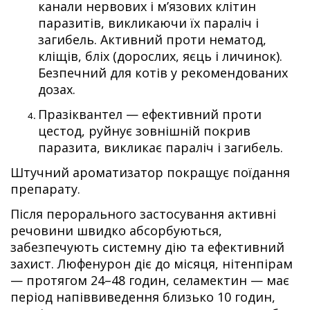
канали нервових і м’язових клітин
паразитів, викликаючи їх параліч і
загибель. Активний проти нематод,
кліщів, бліх (дорослих, яєць і личинок).
Безпечний для котів у рекомендованих
дозах.
Празіквантел
— ефективний проти
цестод, руйнує зовнішній покрив
паразита, викликає параліч і загибель.
Штучний ароматизатор покращує поїдання
препарату.
Після перорального застосування активні
речовини швидко абсорбуються,
забезпечують системну дію та ефективний
захист. Люфенурон діє до місяця, нітенпірам
— протягом 24–48 годин, селамектин — має
період напіввиведення близько 10 годин,