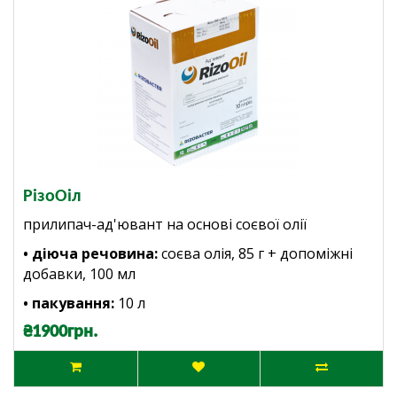
РізоОіл
прилипач-ад'ювант на основі соєвої олії
• діюча речовина:
соєва олія, 85 г + допоміжні
добавки, 100 мл
• пакування:
10 л
₴1900грн.