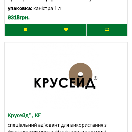
упаковка:
каністра 1 л
₴318грн.
Крусейд®, КЕ
спеціальний ад’ювант для використання з
фунгіцидами проти фітофторозу картоплі