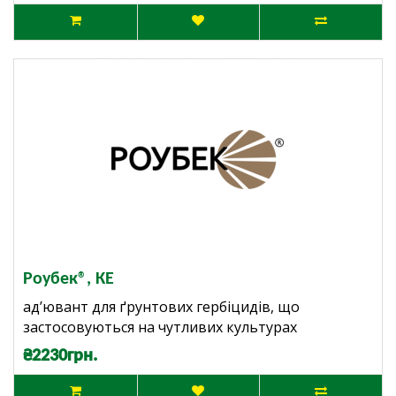
Роубек®, КЕ
ад’ювант для ґрунтових гербіцидів, що
застосовуються на чутливих культурах
₴2230грн.