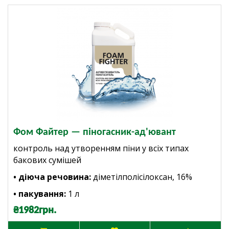
Фом Файтер — піногасник-ад'ювант
контроль над утворенням піни у всіх типах
бакових сумішей
• діюча речовина:
діметілполісілоксан, 16%
• пакування:
1 л
₴1982грн.