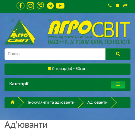
0 товар(ів) - ₴0грн.
Категорії
Інокулянти та ад'юванти
Ад'юванти
Ад'юванти