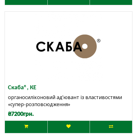
Скаба®, КЕ
органосиліконовий ад’ювант із властивостями
«супер-розповсюдження»
₴7200грн.