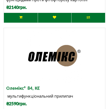
₴2140грн.
Олемікс® 84, КЕ
мультифункціональний прилипач
₴2590грн.