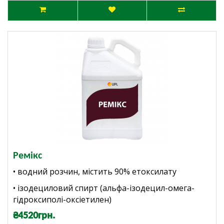
Ремікс
• водний розчин, містить 90% етоксилату
• ізодециловий спирт (альфа-ізодецил-омега-
гідроксиполі-оксіетилен)
₴4520грн.