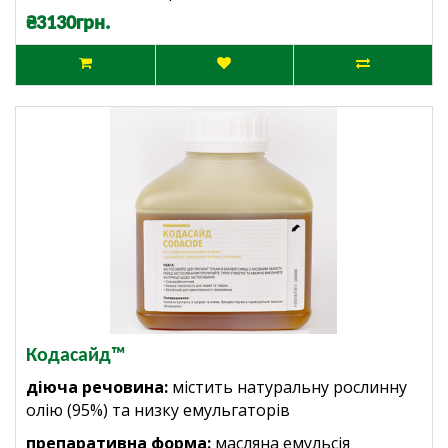
₴3130грн.
Кодасайд™
діюча речовина:
містить натуральну рослинну
олію (95%) та низку емульгаторів
препаративна форма:
масляна емульсія