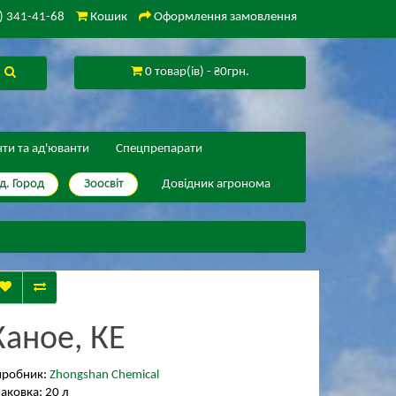
) 341-41-68
Кошик
Оформлення замовлення
0 товар(ів) - ₴0грн.
нти та ад'юванти
Спецпрепарати
д. Город
Зоосвіт
Довідник агронома
Каное, КЕ
иробник:
Zhongshan Chemical
аковка: 20 л