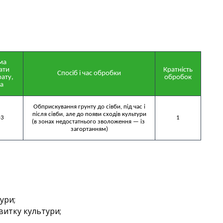
а 
ти

Кратність

Спосіб і час обробки
ату, 
обробок
а
Обприскування грунту до сівби, під час і

після сівби, але до появи сходів культури

-3
1
(в зонах недостатнього зволоження — із 
загортанням)
ури;
звитку культури;