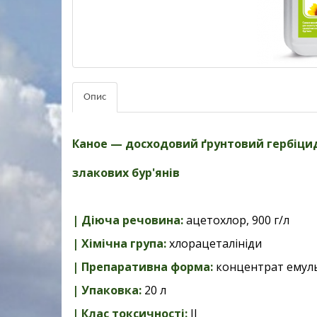
Опис
Каное — досходовий ґрунтовий гербіци
злакових бур'янів
| Діюча речовина:
ацетохлор, 900 г/л
| Хімічна група:
хлорацеталініди
| Препаративна форма:
концентрат емуль
| Упаковка:
20 л
| Клас токсичності:
ІІ