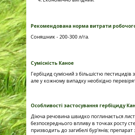
Рекомендована норма витрати робочог
Соняшник - 200-300 л/га.
Сумісність Каное
Гербіцид сумісний з більшістю пестицидів 
але у кожному випадку необхідно перевірят
Особливості застосування гербіциду Ка
Діюча речовина швидко поглинається листям
безпосереднього впливу в точках росту сте
призводить до загибелі бур’янів; препарат 