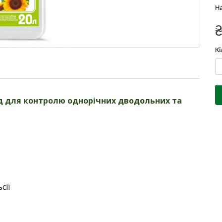
На
Кі
д для контролю однорічних дводольних та
сії