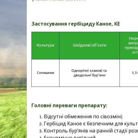
Застосування гербіциду Каное, КЕ
Норм
витра
Культура
Шкідливі об’єкти
препар
л/г
Однорічні злакові та 
1,5
дводольні бур'яни
Головні переваги препарату:
Відсутні обмеження по сівозміні;
Гербіцид Каное є безпечним для культ
Контроль бур’янів на ранній стадії ро
Економічно вигідний.