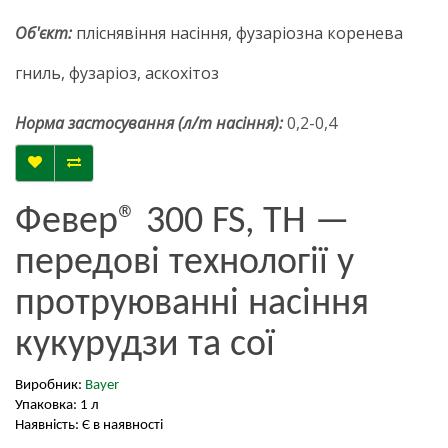
Об'єкт:
пліснявіння насіння, фузаріозна коренева
гниль, фузаріоз, аскохітоз
Норма застосування (л/т насіння):
0,2-0,4
Февер® 300 FS, ТН —
передові технології у
протруюванні насіння
кукурудзи та сої
Виробник:
Bayer
Упаковка: 1 л
Наявність: Є в наявності