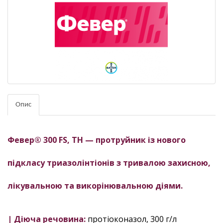
Опис
Февер® 300 FS, ТН
—
протруйник із нового
підкласу триазолінтіонів з тривалою захисною,
лікувальною та викорінювальною діями
.
| Діюча речовина:
протіоконазол, 300 г/л