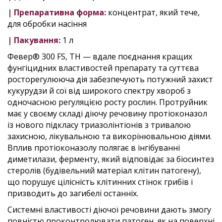
| Препаративна форма:
концентрат, який тече,
для обробки насіння
| Пакування:
1 л
Февер® 300 FS, ТН — вдале поєднання кращих
фунгіцидних властивостей препарату та суттєва
росторегулююча дія забезпечують потужний захист
кукурудзи й сої від широкого спектру хвороб з
одночасною регуляцією росту рослин. Протруйник
має у своєму складі діючу речовину протіоконазол
із нового підкласу триазолінтіонів з тривалою
захисною, лікувальною та викорінювальною діями.
Вплив протіоконазолу полягає в інгібуванні
диметилази, ферменту, який відповідає за біосинтез
стеролів (будівельний матеріал клітин патогену),
що порушує цілісність клітинних стінок грибів і
призводить до загибелі останніх.
Системні властивості діючої речовини дають змогу
повністю проконтролювати патоген, як на поверхні