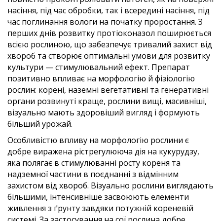
насіння, під час обробки, так і всередині насіння, під
час поглинання вологи на початку проростання. З
перших днів розвитку протіоконазол поширюється
всією рослиною, що забезпечує тривалий захист від
хвороб та створює оптимальні умови для розвитку
культури — стимулювальний ефект. Препарат
позитивно впливає на морфологію й фізіологію
рослин: корені, наземні вегетативні та генеративні
органи розвинуті краще, рослини вищі, масивніші,
візуально мають здоровіший вигляд і формують
більший урожай.
Особливістю впливу на морфологію рослини є
добре виражена рістрегулююча дія на кукурудзу,
яка полягає в стимулюванні росту кореня та
надземної частини в поєднанні з відмінним
захистом від хвороб. Візуально рослини виглядають
більшими, інтенсивніше засвоюють елементи
живлення з ґрунту завдяки потужній кореневій
системі. За застосування на сої рослина добре