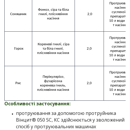
 Протруюванн
насіння 
 Фомоз, сіра та біла 
суспензією 
 Соняшник 
гнилі, пліснявіння 
 2,0
препарату (
насіння 
10 л води на 
т насіння) 
 Протруюванн
насіння 
 Кореневі гнилі, сіра 
суспензією 
 Горох
та біла гнилі, 
 2,0 
препарату (
пліснявіння насіння 
10 л води на 
т насіння) 
 Протруюванн
 Перікуляріоз, 
насіння 
фузаріозна 
суспензією 
 Рис 
 2,0 
коренева гниль, 
препарату (
пліснявіння насіння 
10 л води на 
т насіння) 
Особливості застосування
:
протруювання за допомогою протруйника
Вінцит® 050 SC, КС
здійснюється у зволожений
спосіб у протруювальних машинах