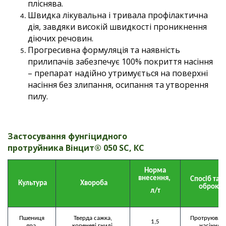
пліснява.
Швидка лікувальна і тривала профілактична
дія, завдяки високій швидкості проникнення
діючих речовин.
Прогресивна формуляція та наявність
прилипачів забезпечує 100% покриття насіння
– препарат надійно утримується на поверхні
насіння без злипання, осипання та утворення
пилу.
Застосування фунгіцидного
протруйника
Вінцит® 050 SC, КС
 Норма 
внесення, 
 Спосіб та ча
 Культура
 Хвороба
оброки
л/т
 Пшениця 
 Тверда сажка, 
 Протруюванн
 1,5 
яра 
кореневі гнилі 
насіння 