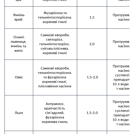
 Фузаріозна та 
 Ячмінь 
 Протруюванн
гельмінтоспоріозна 
 1,5 
ярий 
насіння 
кореневі гнилі 
 Сажкові хвороби, 
 Озимі: 
септоріоз, 
пшениця, 
 Протруюванн
гельмінтоспоріоз, 
 2,0 
ячмінь та 
насіння 
снігова пліснява, 
жито 
кореневі гнилі 
 Протруюванн
 Сажкові хвороби, 
насіння 
гельмінтоспоріозна 
суспензією 
Овес
та фузаріозна 
 1,5-2,0
препарату (
кореневі гнилі, 
10 л води на 
пліснявіння насіння 
т насіння) 
 Протруюванн
 Антракноз, 
насіння 
крапчастість 
суспензією 
 Льон 
сім'ядолей, 
 1,5-2,0 
препарату (
фузаріозна 
10 л води на 
коренева гниль 
т насіння) 