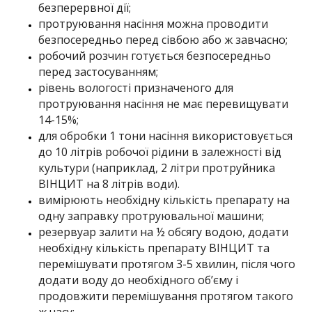
безперервної дії;
протруювання насіння можна проводити
безпосередньо перед сівбою або ж завчасно;
робочий розчин готується безпосередньо
перед застосуванням;
рівень вологості призначеного для
протруювання насіння не має перевищувати
14-15%;
для обробки 1 тони насіння використовується
до 10 літрів робочої рідини в залежності від
культури (наприклад, 2 літри протруйника
ВІНЦИТ на 8 літрів води).
вимірюють необхідну кількість препарату на
одну заправку протруювальної машини;
резервуар залити на ½ обсягу водою, додати
необхідну кількість препарату ВІНЦИТ та
перемішувати протягом 3-5 хвилин, після чого
додати воду до необхідного об’єму і
продовжити перемішування протягом такого