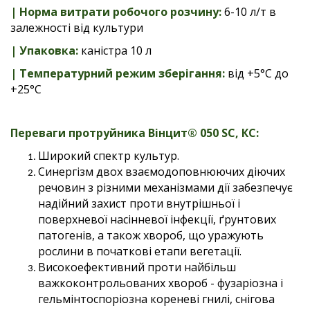
| Норма витрати робочого розчину
:
6-10 л/т в
залежності від культури
| Упаковка
:
каністра 10 л
| Температурний режим зберігання:
від +5°С до
+25°С
Переваги протруйника
Вінцит® 050 SC, КС
:
Широкий спектр культур.
Синергізм двох взаємодоповнюючих діючих
речовин з різними механізмами дії забезпечує
надійний захист проти внутрішньої і
поверхневої насінневої інфекції, ґрунтових
патогенів, а також хвороб, що уражують
рослини в початкові етапи вегетації.
Високоефективний проти найбільш
важкоконтрольованих хвороб - фузаріозна і
гельмінтоспоріозна кореневі гнилі, снігова