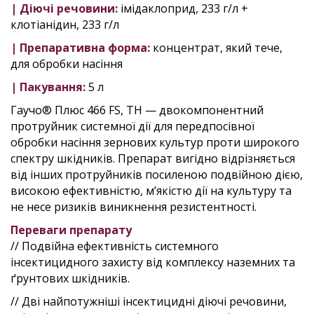
| Діючі речовини:
імідаклоприд, 233 г/л +
клотіанідин, 233 г/л
| Препаративна форма:
концентрат, який тече,
для обробки насіння
| Пакування:
5 л
Гаучо® Плюс 466 FS, ТН — двокомпонентний
протруйник системної дії для передпосівної
обробки насіння зернових культур проти широкого
спектру шкідників. Препарат вигідно відрізняється
від інших протруйників посиленою подвійною дією,
високою ефективністю, м’якістю дії на культуру та
не несе ризиків виникнення резистентності.
Переваги препарату
// Подвійна ефективність системного
інсектицидного захисту від комплексу наземних та
ґрунтових шкідників.
// Дві найпотужніші інсектицидні діючі речовини,