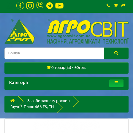
0 товар(ів) - ₴0грн.
Категорії
Засоби захисту рослин
Гаучо® Плюс 466 FS, ТН