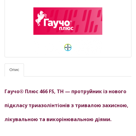
Опис
Гаучо® Плюс 466 FS, ТН
—
протруйник із нового
підкласу триазолінтіонів з тривалою захисною,
лікувальною та викорінювальною діями
.