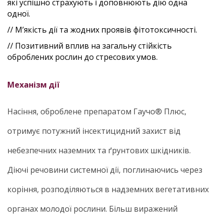
які успішно страхують і доповнюють дію одна
одної.
// М’якість дії та жодних проявів фітотоксичності.
// Позитивний вплив на загальну стійкість
оброблених рослин до стресових умов.
Механізм дії
Насіння, оброблене препаратом Гаучо® Плюс,
отримує потужний інсектицидний захист від
небезпечних наземних та ґрунтових шкідників.
Діючі речовини системної дії, поглинаючись через
коріння, розподіляються в надземних вегетативних
органах молодої рослини. Більш виражений