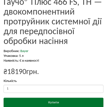
Гаучо® Плюс 466 FS, ТН —
двокомпонентний
протруйник системної дії
для передпосівної
обробки насіння
Виробник:
Bayer
Упаковка: 5 л
Наявність: Є в наявності
₴18190грн.
Кількість
Купити