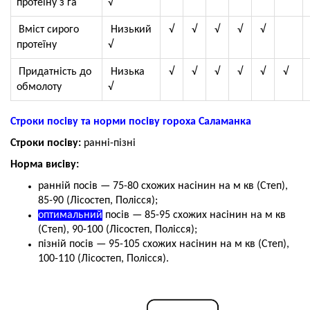
протеїну з га
√
Вміст сирого
Низький
√
√
√
√
√
протеїну
√
Придатність до
Низька
√
√
√
√
√
√
обмолоту
√
Строки посіву та норми посіву гороха Саламанка
Строки посіву:
ранні-пізні
Норма висіву:
ранній посів — 75-80 схожих насінин на м кв (Степ),
85-90 (Лісостеп, Полісся);
оптимальний
посів — 85-95
схожих насінин на м кв
(Степ), 90-100 (Лісостеп, Полісся);
пізній посів — 95-105 схожих насінин на м кв (Степ),
100-110 (Лісостеп, Полісся).