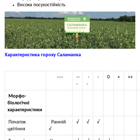
Висока посухостійкість
Характеристика гороху Саламанка
----
--
-
-
0
+
++
-
-
Морфо-
біологічні
характеристики
Початок
Ранній
√
√
√
цвітіння
√