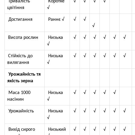
Тривалість
Коротке
√
√
√
√
цвітіння
√
Достигання
Раннє √
√
√
√
Висота рослин
Низька
√
√
√
√
√
√
√
Стійкість до
Низька
√
√
√
√
√
√
вилягання
√
Урожайність тя
якість зерна
Маса 1000
Низька
√
√
√
√
√
насінин
√
Урожайність
Низька
√
√
√
√
√
√
√
Вихід сирого
Низький
√
√
√
√
√
√