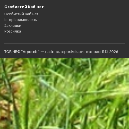
Особистий Кабінет
Особистий Кабінет
Історія замовлень
Закладки
Розсилка
ТОВ НВФ "Агросвіт" — насіння, агрохімікати, технології © 2026