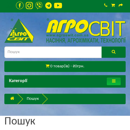
0 товар(ів) - ₴0грн.
Категорії
Пошук
Пошук