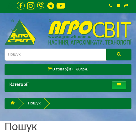
0 товар(ів) - ₴0грн.
Категорії
Пошук
Пошук