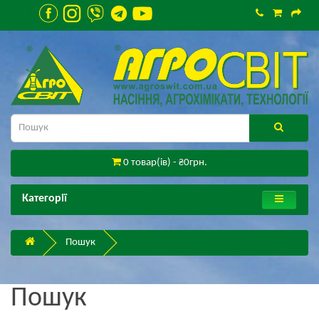
0 товар(ів) - ₴0грн.
Категорії
Пошук
Пошук