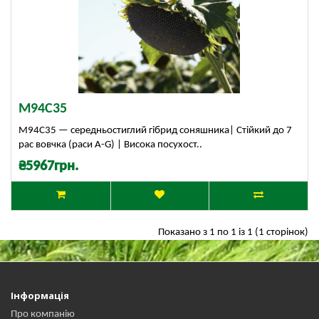
М94С35
М94С35 — середньостиглий гібрид соняшника| Стійкий до 7
рас вовчка (раси A-G) | Висока посухост..
₴5967грн.
Показано з 1 по 1 із 1 (1 сторінок)
Інформація
Про компанію