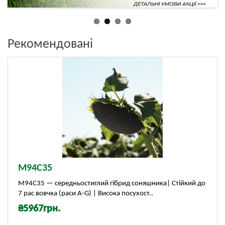
Рекомендовані
М94С35
М94С35 — середньостиглий гібрид соняшника| Стійкий до
7 рас вовчка (раси A-G) | Висока посухост..
₴5967грн.