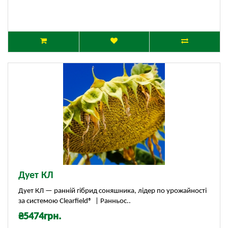
Дует КЛ
Дует КЛ — ранній гібрид соняшника, лідер по урожайності
за системою Clearfield® | Ранньос..
₴5474грн.