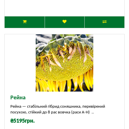
Рейна
Рейна — стабільний гібрид соняшника, перевірений
посухою, стійкий до 8 рас вовчка (раси А-Н) ..
₴5195грн.