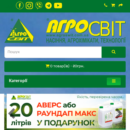
0 товар(ів) - ₴0грн.
Категорії