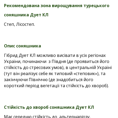
Рекомендована зона вирощування турецького
соняшника Дует КЛ
Степ, Лісостеп.
Опис соняшника
Гібрид Дует КЛ можливо висівати в усіх регіонах
України, починаючи з Півдня (де проявиться його
стійкість до стресових умов), в центральній Україні
(тут він реалізує себе як типовий «степовик»), та
закінчуючи Північчю (де знадобиться його
короткий період вегетації та стійкість до хвороб).
Стійкість до хвороб соняшника Дует КЛ
Має середню стійкість до альтернаріозу,