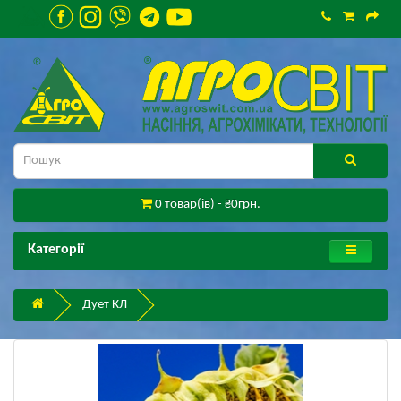
0 товар(ів) - ₴0грн.
Категорії
Дует КЛ