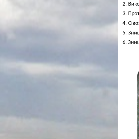
2. Вик
3. Про
4. Сів
5. Зни
6. Зни