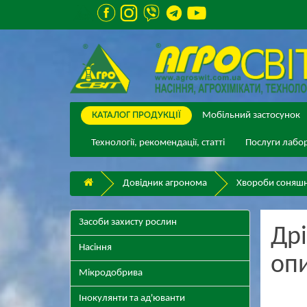
КАТАЛОГ ПPОДУКЦІЇ
Мобільний застосунок
Технології, рекомендації, статті
Послуги лабор
Довідник агронома
Хвороби соняш
Засоби захисту рослин
Дрі
Насіння
опи
Мікродобрива
Інокулянти та ад'юванти