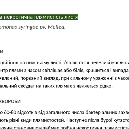
а некротична плямистість листя
monas syringae pv. Mellea.
КИ
 цвітіння на нижньому листі з'являються невеликі маслян
нтр плями з часом світлішає або біліє, кришиться і випада
явлений, порваний вигляд, при сильному ураженні з часом
іальний ексудат на таких плямах з'являється рідко.
ХВОРОБИ
о 60-80 відсотків від загального числа бактеріальних за
ють різні види плямистостей. Наступне після бурої кутасто
ючим становищем займає дрібна некротична плямистість 