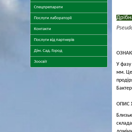
Спецпрепарати
Дрібн
Послуги лабораторії
Pseudo
Контакти
Послуги від партнерів
Дім. Сад. Город
ОЗНА
Зоосвіт
У фазу
мм. Це
продір
Бактер
ОПИС 
Близьк
склада
доміну