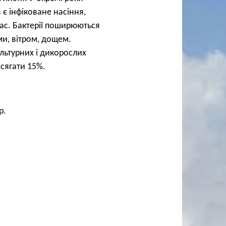
 є інфіковане насіння,
час. Бактерії поширюються
и, вітром, дощем.
ультурних і дикорослих
сягати 15%.
р.