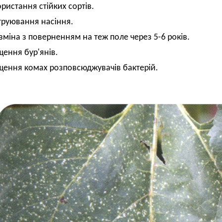
ористання стійких сортів.
труювання насіння.
озміна з поверненням на теж поле через 5-6 років.
щення бур'янів.
щення комах розповсюджувачів бактерій.