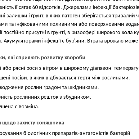
ність її сягає 60 відсотків. Джерелами інфекції бактеріозів
ні залишки і ґрунт, в яких патоген зберігається тривалий 
ми та інфікованими поливними або поверхневими водам
ії постійно присутні в ґрунті, в ризосфері широкого кола к
. Акумуляторами інфекції є бур'яни. Втрата врожаю може 
и, які сприяють розвитку хвороби
і або рясні роси з вітром в широкому діапазоні температу
ущені посіви, в яких відбувається тертя між рослинами.
кодження рослин градом та шкідниками.
вність рослинних решток з збудником.
ушена сівозміна.
и щодо захисту соняшника
тосування біологічних препаратів-антагоністів бактерій