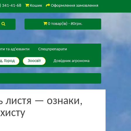
) 341-41-68
Кошик
Оформлення замовлення
0 товар(ів) - ₴0грн.
нти та ад'юванти
Спецпрепарати
д. Город
Зоосвіт
Довідник агронома
ь листя — ознаки,
хисту