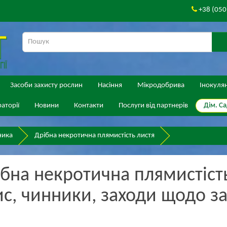
+38 (050
Засоби захисту рослин
Насіння
Мікродобрива
Інокуля
Дім. Са
аторії
Новини
Контакти
Послуги від партнерів
ника
Дрібна некротична плямистість листя
бна некротична плямистіст
с, чинники, заходи щодо за