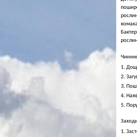
пошире
рослин
комаха
Бактер
рослин
Чинник
1. Дощ
2. Заг
3. Пош
4. Ная
5. Пор
Заход
1. Зас