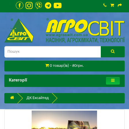
0 товар(ів) - ₴0грн.
Категорії
ДК Ексайтед