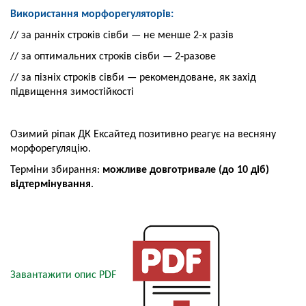
Використання морфорегуляторів:
// за ранніх строків сівби — не менше 2-х разів
// за оптимальних строків сівби — 2‑разове
// за пізніх строків сівби — рекомендоване,
як захід
підвищення зимостійкості
Озимий ріпак ДК Ексайтед позитивно реагує на весняну
морфорегуляцію.
Терміни збирання:
можливе довготривале
(до 10 діб)
відтермінування
.
Завантажити опис PDF