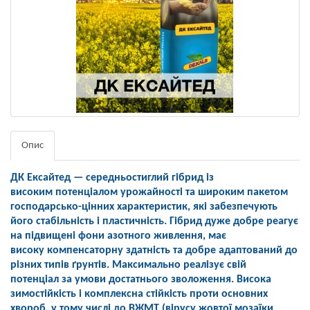
Опис
ДК Ексайтед — середньостиглий гібрид із
високим
потенціалом урожайності та широким
пакетом
господарсько-цінних
характеристик, які забезпечують
його
стабільність і пластичність. Гібрид
дуже добре реагує
на підвищені
фони азотного живлення, має
високу
компенсаторну здатність та добре
адаптований до
різних типів ґрунтів.
Максимально реалізує свій
потенціал
за умови достатнього зволоження.
Висока
зимостійкість і комплексна
стійкість проти основних
хвороб,
у тому числі до ВЖМТ (вірусу жовтої
мозаїки