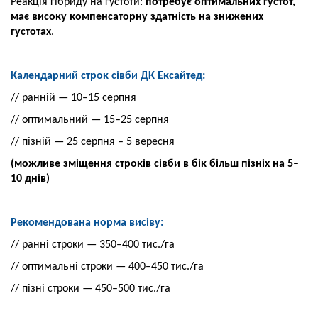
Реакція гібриду на густоти:
потребує оптимальних
густот,
має високу компенсаторну здатність
на знижених
густотах
.
Календарний строк сівби ДК Ексайтед:
// ранній — 10–15 серпня
// оптимальний — 15–25 серпня
// пізній — 25 серпня – 5 вересня
(можливе зміщення строків сівби в бік
більш пізніх на 5–
10 днів)
Рекомендована норма висіву:
// ранні строки — 350–400 тис./га
// оптимальні строки — 400–450 тис./га
// пізні строки — 450–500 тис./га