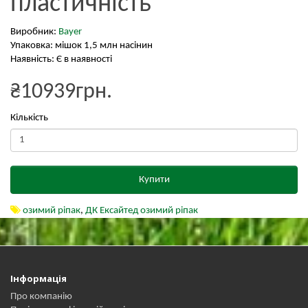
пластичність
Виробник:
Bayer
Упаковка: мішок 1,5 млн насінин
Наявність: Є в наявності
₴10939грн.
Кількість
Купити
озимий ріпак
,
ДК Ексайтед озимий ріпак
Інформація
Про компанію