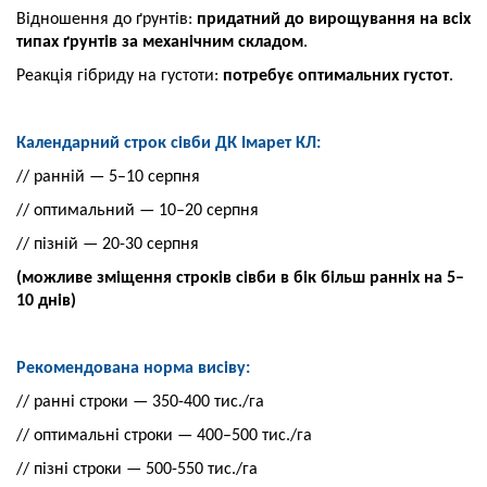
Відношення до ґрунтів:
придатний
до вирощування на всіх
типах ґрунтів за механічним складом
.
Реакція гібриду на густоти:
потребує оптимальних
густот
.
Календарний строк сівби ДК Імарет КЛ:
// ранній — 5–10 серпня
// оптимальний — 10–20 серпня
// пізній — 20-30 серпня
(можливе зміщення строків сівби в бік
більш ранніх на 5–
10 днів)
Рекомендована норма висіву:
// ранні строки — 350-400 тис./га
// оптимальні строки — 400–500 тис./га
// пізні строки — 500-550 тис./га