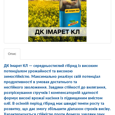
Опис
ДК Імарет КЛ — середньостиглий гібрид із
високим
потенціалом урожайності
та високою
зимостійкістю.
Максимально реалізує свій
потенціал
продуктивності в
умовах достатнього та
нестійкого
зволоження. Завдяки стійкості до
вилягання,
розтріскування стручків
і компенсаторній здатності
формує
високі врожаї насіння
із підвищеним вмістом
олії.
В осінній період гібрид має швидкі
темпи росту та
розвитку, що дає
змогу збільшити діапазон строків
висіву.
Характеризується стійкістю
проти фомозу завдяки гену