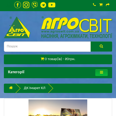
0 товар(ів) - ₴0грн.
Категорії
ДК Імарет КЛ