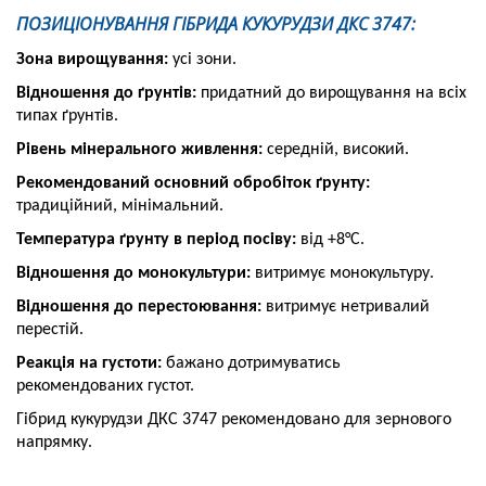
ПОЗИЦІОНУВАННЯ ГІБРИДА КУКУРУДЗИ ДКС 3747:
Зона вирощування:
усі зони.
Відношення до ґрунтів:
придатний до вирощування на всіх
типах ґрунтів.
Рівень мінерального живлення:
середній, високий.
Рекомендований основний обробіток ґрунту:
традиційний, мінімальний.
Температура ґрунту в період посіву:
від +8°С.
Відношення до монокультури:
витримує монокультуру.
Відношення до перестоювання:
витримує нетривалий
перестій.
Реакція на густоти:
бажано дотримуватись
рекомендованих густот.
Гібрид кукурудзи ДКС 3747 рекомендовано для зернового
напрямку.