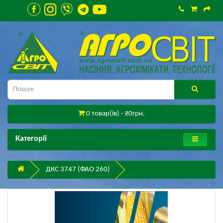
0 товар(ів) - ₴0грн.
Категорії
ДКС 3747 (ФАО 260)