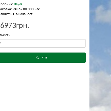
иробник:
Bayer
аковка: мішок 80 000 нас.
явність: Є в наявності
₴6973грн.
лькість
Купити