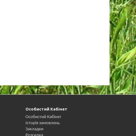
Особистий Кабінет
Особистий Кабінет
Історія замовлень
Закладки
Розсилка