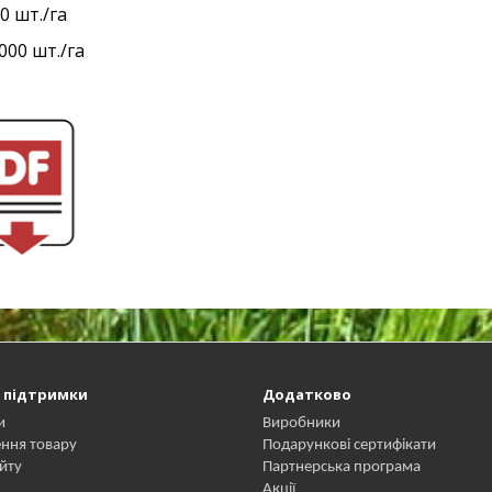
0 шт./га
000 шт./га
 підтримки
Додатково
и
Виробники
ння товару
Подарункові сертифікати
йту
Партнерська програма
Акції