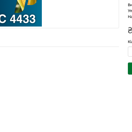
В
Уп
На
Кі