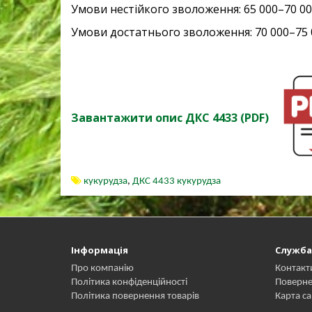
Умови нестійкого зволоження: 65 000–70 00
Умови достатнього зволоження: 70 000–75 
Завантажити опис ДКС 4433 (PDF)
кукурудза
,
ДКС 4433 кукурудза
Інформація
Служба
Про компанію
Контакт
Політика конфіденційності
Поверне
Політика повернення товарів
Карта са