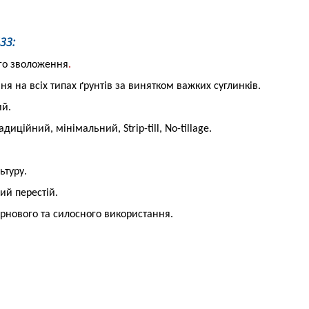
33:
ого зволоження
.
 на всіх типах ґрунтів за винятком важких суглинків.
ий.
адиційний, мінімальний, Strip-till, No-tillage.
ьтуру.
ий перестій.
рнового та силосного використання.