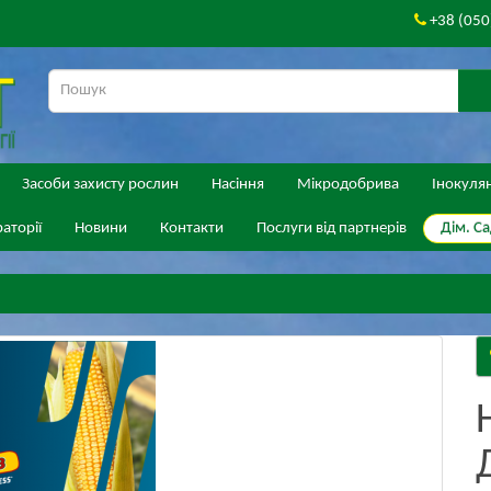
+38 (050
Засоби захисту рослин
Насіння
Мікродобрива
Інокуля
Дім. Са
аторії
Новини
Контакти
Послуги від партнерів