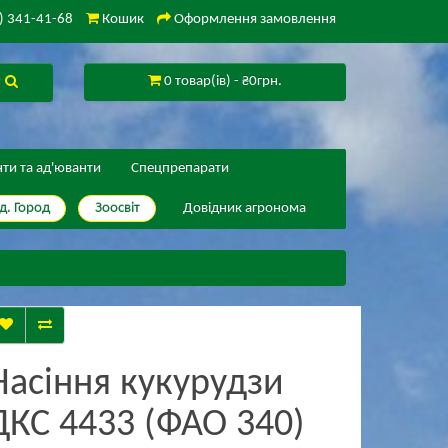
) 341-41-68
Кошик
Оформлення замовлення
0 товар(ів) - ₴0грн.
нти та ад'юванти
Спецпрепарати
д. Город
Зоосвіт
Довідник агронома
Насіння кукурудзи
ДКС 4433 (ФАО 340)