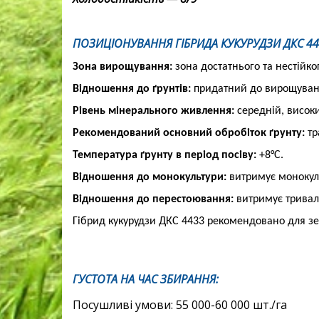
ПОЗИЦІОНУВАННЯ ГІБРИДА КУКУРУДЗИ ДКС 44
Зона вирощування:
зона достатнього та нестійк
Відношення до ґрунтів:
придатний до вирощування
Рівень мінерального живлення:
середній, висок
Рекомендований основний обробіток ґрунту:
тр
Температура ґрунту в період посіву:
+8°С.
Відношення до монокультури:
витримує монокул
Відношення до перестоювання:
витримує тривал
Гібрид кукурудзи ДКС 4433 рекомендовано для зе
ГУСТОТА НА ЧАС ЗБИРАННЯ:
Посушливі умови: 55 000-60 000 шт./га