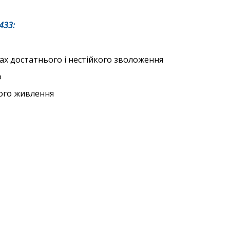
433
:
ах достатнього і нестійкого зволоження
о
ного живлення