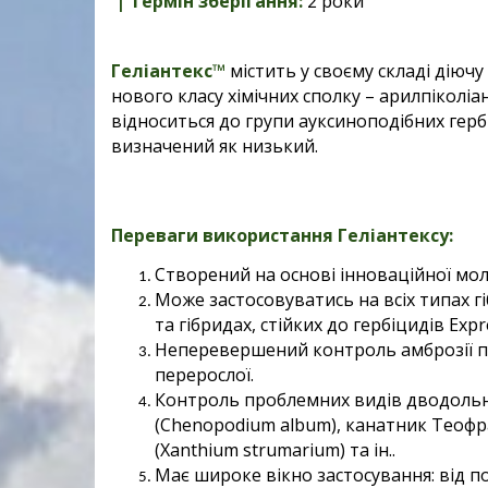
| Термін зберігання:
2 роки
Геліантекс™
містить у своєму складі діючу
нового класу хімічних сполку – арилпіколі
відноситься до групи ауксиноподібних гербі
визначений як низький.
Переваги використання Геліанте
ксу
:
Створений на основі інноваційної моле
Може застосовуватись на всіх типах гі
та гібридах, стійких до гербіцидів Expr
Неперевершений контроль амброзії поли
перерослої.
Контроль проблемних видів дводольних
(Chenopodium album), канатник Теофрас
(Xanthium strumarium) та ін..
Має широке вікно застосування: від п