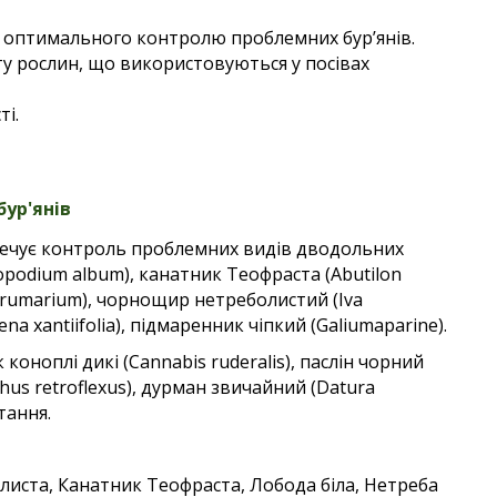
я оптимального контролю проблемних бур’янів.
ту рослин, що використовуються у посівах
і.
бур'янів
зпечує контроль проблемних видів дводольних
nopodium album), канатник Теофраста (Abutilon
strumarium), чорнощир нетреболистий (Iva
na xantiifolia), підмаренник чіпкий (Galiumaparine).
к коноплі дикі (Cannabis ruderalis), паслін чорний
hus retroflexus), дурман звичайний (Datura
тання.
иста, Канатник Теофраста, Лобода біла, Нетреба