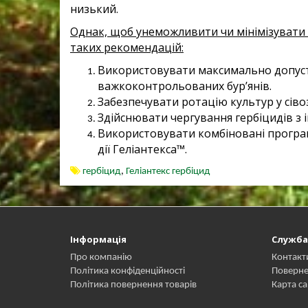
низький.
Однак, щоб унеможливити чи мінімізувати 
таких рекомендацій:
Використовувати максимально допус
важкоконтрольованих бур’янів.
Забезпечувати ротацію культур у сівоз
Здійснювати чергування гербіцидів з 
Використовувати комбіновані програми
дії Геліантекса™.
гербіцид
,
Геліантекс гербіцид
Інформація
Служба
Про компанію
Контакт
Політика конфіденційності
Поверне
Політика повернення товарів
Карта са