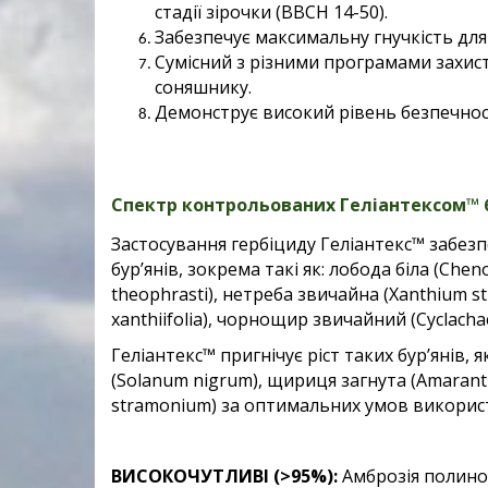
стадії зірочки (ВВСН 14-50).
Забезпечує максимальну гнучкість дл
Сумісний з різними програмами захис
соняшнику.
Демонструє високий рівень безпечност
Спектр контрольованих
Геліантексом™
Застосування гербіциду Геліантекс™ забе
бур’янів, зокрема такі як: лобода біла (Che
theophrasti), нетреба звичайна (Xanthium 
xanthiifolia), чорнощир звичайний (Cyclachae
Геліантекс™ пригнічує ріст таких бур’янів, я
(Solanum nigrum), щириця загнута (Amarant
stramonium) за оптимальних умов викорис
ВИСОКОЧУТЛИВІ (>95%):
Амброзія полинол