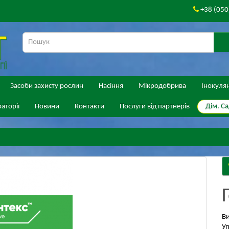
+38 (050
Засоби захисту рослин
Насіння
Мікродобрива
Інокуля
Дім. Са
аторії
Новини
Контакти
Послуги від партнерів
В
Уп