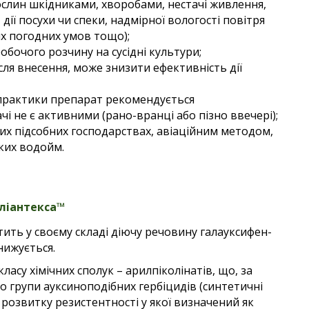
ослин шкідниками, хворобами, нестачі живлення,
ії посухи чи спеки, надмірної вологості повітря
их погодних умов тощо);
обочого розчину на сусідні культури;
сля внесення, може знизити ефективність дії
 практики препарат рекомендується
і не є активними (рано-вранці або пізно ввечері);
их підсобних господарствах, авіаційним методом,
ких водойм.
ліантекса™
стить
у своєму складі діючу речовину галауксифен-
нижується.
асу хімічних сполук – арилпіколінатів, що, за
о групи ауксиноподібних гербіцидів (синтетичні
ик розвитку резистентності у якої визначений як