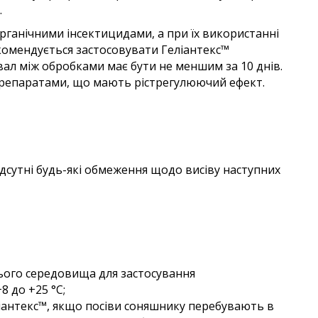
.
рганічними інсектицидами, а при їх використанні
екомендується застосовувати Геліантекс™
вал між обробками має бути не меншим за 10 днів.
 препаратами, що мають рістрегулюючий ефект.
ідсутні будь-які обмеження щодо висіву наступних
ого середовища для застосування
8 до +25 °С;
іантекс™, якщо посіви соняшнику перебувають в