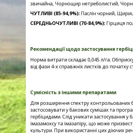
звичайна, Чорнощир нетреболистий, Чорн
ЧУТЛИВІ (85-94,9%):
Паслін чорний, Щириця
СЕРЕДНЬОЧУТЛИВІ (70-84,9%):
Гірциця по
Рекомендації щодо застосування гербі
Норма витрати складає 0,045 л/га. Обприс
від фази 4-х справжніх листків до початку ст
Сумісність з іншими препаратами
Для розширення спектру контрольованих б
застосовувати у бакових сумішах та прог
гербіцидами. Слід уникати застосування у 
імазамоксу та імазапіру, що може призвест
культури. При використанні цих діючих ре