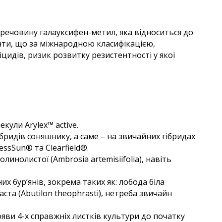
 речовину галауксифен-метил, яка відноситься до
анти, що за міжнародною класифікацією,
цидів, ризик розвитку резистентності у якої
кули Arylex™ active.
бридів соняшнику, а саме – на звичайних гібридах
essSun® та Clearfield®.
нолистої (Ambrosia artemisiifolia), навіть
 бур’янів, зокрема таких як: лобода біла
та (Abutilon theophrasti), нетреба звичайн
ояви 4-х справжніх листків культури до початку