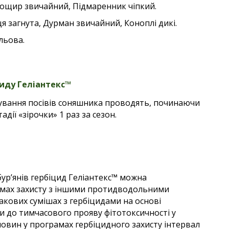
ощир звичайний, Підмаренник чіпкий.
 загнута, Дурман звичайний, Коноплі дикі.
льова.
циду
Геліантекс™
кування посівів соняшника проводять, починаючи
адії «зірочки» 1 раз за сезон.
ур’янів гербіцид Геліантекс™ можна
рамах захисту з іншими протидводольними
бакових сумішах з гербіцидами на основі
и до тимчасового прояву фітотоксичності у
човин у програмах гербіцидного захисту інтервал