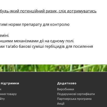
будь-який потенційний ризик, слід дотримуватись
тимі норми препарату для контролю
міні.
іншими механізмами дії на одному полі.
 та/або бакові суміші гербіцидів для посилення
 підтримки
Додатково
и
Виробники
ння товару
Подарункові сертифікати
йту
Партнерська програма
Акції