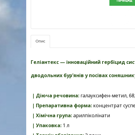
Опис
Геліантекс — інноваційний гербіцид си
дводольних бур’янів у посівах соняшник
| Діюча речовина:
галауксифен-метил, 68,5
| Препаративна форма:
концентрат суспе
| Хімічна група:
арилпіколінати
| Упаковка:
1 л