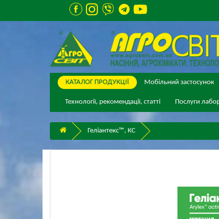
КАТАЛОГ ПPОДУКЦІЇ
Мобільний застосунок
Технології, рекомендації, статті
Послуги лабор
Геліантекс™, КС