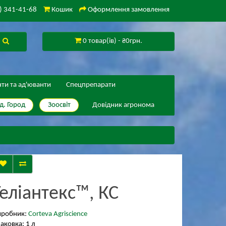
) 341-41-68
Кошик
Оформлення замовлення
0 товар(ів) - ₴0грн.
нти та ад'юванти
Спецпрепарати
д. Город
Зоосвіт
Довідник агронома
Геліантекс™, КС
иробник:
Corteva Agriscience
аковка: 1 л