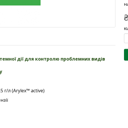
На
Кі
стемної дії для контролю проблемних видів
у
 г/л (Arylex™ active)
нзії