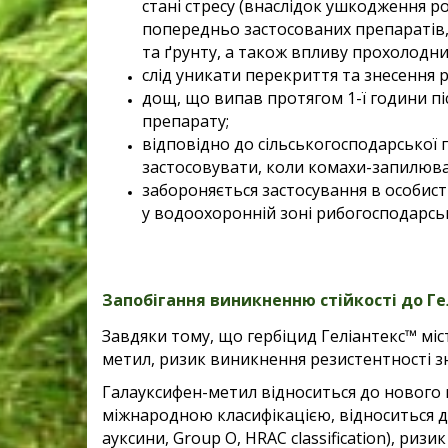
стані стресу (внаслідок ушкодження р
попередньо застосованих препаратів, д
та ґрунту, а також впливу прохолодн
слід уникати перекриття та знесення р
дощ, що випав протягом 1-ї години пі
препарату;
відповідно до сільськогосподарської
застосовувати, коли комахи-запилювач
забороняється застосування в особист
у водоохоронній зоні рибогосподарсь
Запобігання виникненню стійкості до
Ге
Завдяки тому, що гербіцид Геліантекс™ мі
метил, ризик виникнення резистентності з
Галауксифен-метил відноситься до нового кл
міжнародною класифікацією, відноситься д
ауксини, Group O, HRAC classification), риз