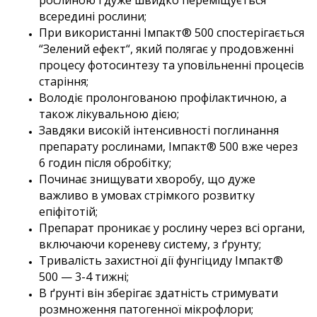
рослиною і дуже швидко переміщується
всередині рослини;
При використанні Імпакт® 500 спостерігається
“Зелений ефект“, який полягає у продовженні
процесу фотосинтезу та уповільненні процесів
старіння;
Володіє пролонгованою профілактичною, а
також лікувальною дією;
Завдяки високій інтенсивності поглинання
препарату рослинами, Імпакт® 500 вже через
6 годин після обробітку;
Починає знищувати хворобу, що дуже
важливо в умовах стрімкого розвитку
епіфітотій;
Препарат проникає у рослину через всі органи,
включаючи кореневу систему, з ґрунту;
Тривалість захистної дії фунгіциду Імпакт®
500 — 3-4 тижні;
В ґрунті він зберігає здатність стримувати
розмноження патогенної мікрофлори;