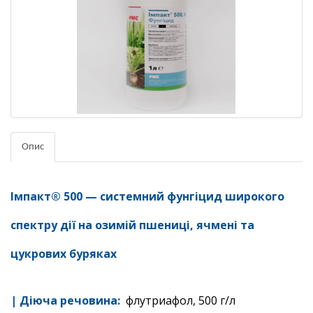
Опис
Імпакт® 500 — c
истемний фунгіцид широкого
спектру дії на озимій пшениці, ячмені та
цукрових буряках
| Діюча
речовина:
флутриафол, 500 г/л