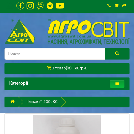
0 товар(ів) - ₴0грн.
Категорії
Імпакт® 500, КС