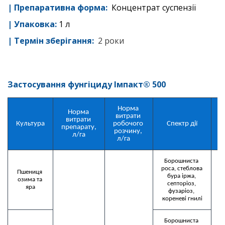
|
Препаративна форма:
Концентрат суспензії
| Упаковка:
1 л
|
Термін зберігання
:
2 роки
Застосування фунгіциду
Імпакт® 500
Норма 
Норма 
С
витрати 
витрати 
Культура
робочого 
Спектр дії
препарату, 
розчину, 

л/га
л/га	
Борошниста 
роса, стеблова 
Пшениця 
бура іржа, 
озима та 
септоріоз, 
яра
фузаріоз, 
кореневі гнилі
Борошниста 