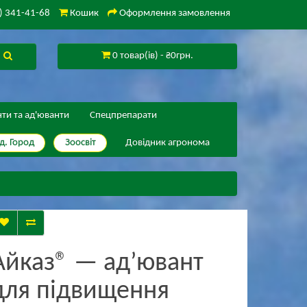
) 341-41-68
Кошик
Оформлення замовлення
0 товар(ів) - ₴0грн.
нти та ад'юванти
Спецпрепарати
д. Город
Зоосвіт
Довідник агронома
Айказ® — ад’ювант
для підвищення