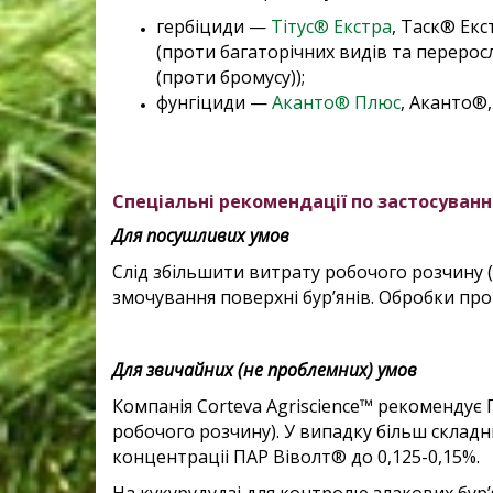
гербіциди —
Тітус® Екстра
, Таск® Екс
(проти багаторічних видів та переросл
(проти бромусу));
фунгіциди —
Аканто® Плюс
, Аканто®
Спеціальні рекомендації по застосуван
Для посушливих умов
Слід збільшити витрату робочого розчину (
змочування поверхні бур’янів.
Обробки пров
Для звичайних (не проблемних) умов
Компанія Corteva Agriscience™ рекомендує П
робочого розчину). У випадку більш склад
концентраціі ПАР Віволт® до 0,125-0,15%.