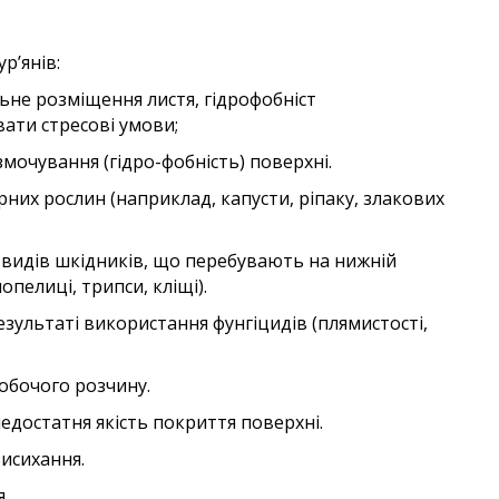
р’янів:
ьне розміщення листя, гідрофобніст
ати стресові умови;
мочування (гідро-фобність) поверхні.
рних рослин (наприклад, капусти, ріпаку, злакових
 видів шкідників, що перебувають на нижній
опелиці, трипси, кліщі).
результаті використання фунгіцидів (плямистості,
обочого розчину.
недостатня якість покриття поверхні.
висихання.
.