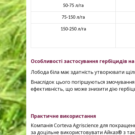
50-75 л/га
75-150 л/га
150-250 л/га
Особливості застосування гербіцидів на 
Лобода біла має здатність утворювати щіль
Внаслідок цього погіршуються змочування
ефективність, що може знизити дію гербіци
Практичне використання
Компанія Corteva Agriscience для покращенн
за доцільне використовувати Айказ® з та