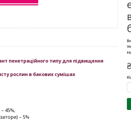
В
Уп
На
ант пенетраційного типу для підвищення
исту рослин в бакових сумішах
Кі
 – 45%,
ізатори) – 5%