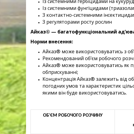
Із системними гербіцидами на кукурудз
Із системними фунгіцидами (триазола
З контактно-системними інсектицида
З регуляторами росту рослин
Айказ® — багатофункціональний ад’юва
Норми внесення:
Айказ® може використовуватись з об’є
Рекомендований об’єм робочого розчин
Айказ® може використовуватись як пр
обприскуванні;
Концентрація Айказ® залежить від об’
погодних умов та характеристик цільов
якими він буде використовуватись.
ОБ'ЄМ РОБОЧОГО РОЗЧИНУ
к