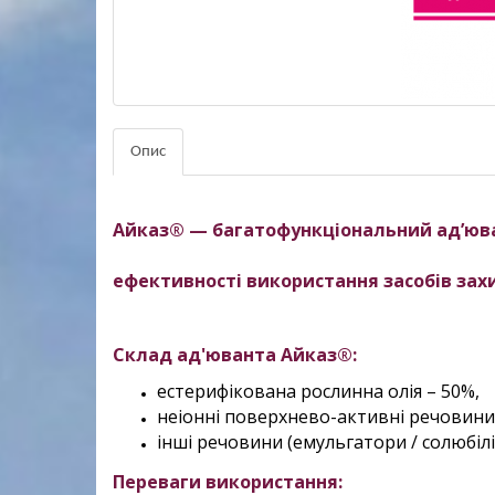
Опис
Айказ® — б
агатофункціональний ад’юв
ефективності використання засобів зах
Склад ад'юванта Айказ®:
естерифікована рослинна олія – 50%,
неіонні поверхнево-активні речовини
інші речовини (емульгатори / солюбіл
Переваги використання
: