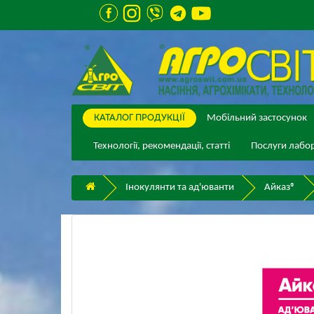
КАТАЛОГ ПPОДУКЦІЇ
Мобільний застосунок
Технології, рекомендації, статті
Послуги лабор
Інокулянти та ад'юванти
Айказ®