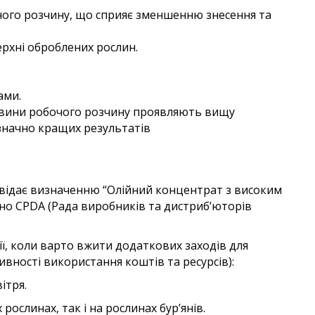
чого розчину, що сприяє зменшенню знесення та
рхні оброблених рослин.
ами.
овини робочого розчину проявляють вищу
значно кращих результатів
овідає визначенню “Олійний концентрат з високим
дно CPDA (Рада виробників та дистриб’юторів
ї, коли варто вжити додаткових заходів для
ивності використання коштів та ресурсів):
ітря.
рослинах, так і на рослинах бур’янів.