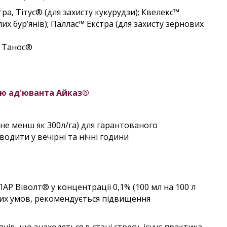
тра, Тітус® (для захисту кукурудзи); Квелекс™
их бур’янів); Паллас™ Екстра (для захисту зернових
, Танос®
ню ад'юванта Айказ®
не менш як 300л/га) для гарантованого
одити у вечірні та нічні години
АР Віволт® у концентрації 0,1% (100 мл на 100 л
них умов, рекомендується підвищення