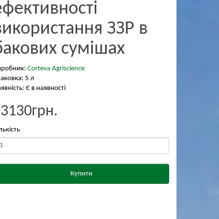
ефективності
використання ЗЗР в
бакових сумішах
иробник:
Corteva Agriscience
аковка: 5 л
явність: Є в наявності
₴3130грн.
лькість
Купити