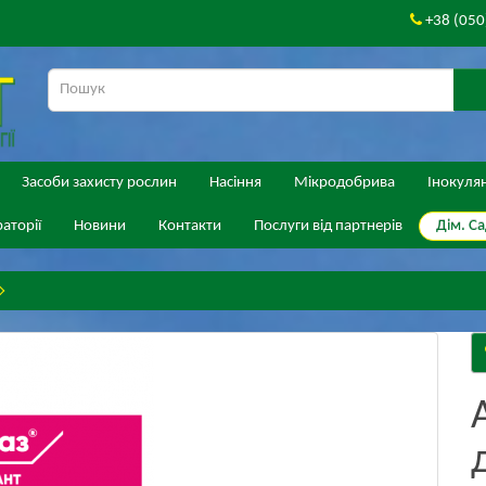
+38 (050
Засоби захисту рослин
Насіння
Мікродобрива
Інокуля
Дім. Са
аторії
Новини
Контакти
Послуги від партнерів