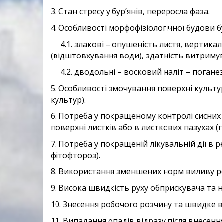
3. Стан стресу у бур’янів, переросла фаза.
4. Особливості морфофізіологічної будови бу
4.1. злакові – опушеність листя, вертикал
(відштовхування води), здатність витримув
4.2. дводольні – восковий наліт – поганез
5. Особливості змочування поверхні культу
культур).
6. Потреба у покращеному контролі сисних
поверхні листків або в листкових пазухах (п
7. Потреба у покращеній лікувальній дії в 
фітофтороз).
8. Використання зменшених норм виливу р
9. Висока швидкість руху обприскувача та 
10. Знесення робочого розчину та швидке 
11. Випадання опадів відразу після внесення