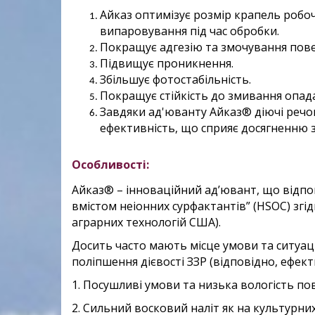
Айказ оптимізує розмір крапель робо
випаровування під час обробки.
Покращує адгезію та змочування пове
Підвищує проникнення.
Збільшує фотостабільність.
Покращує стійкість до змивання опад
Завдяки ад'юванту Айказ® діючі реч
ефективність, що сприяє досягненню 
Особливості:
Айказ® – інноваційний ад’ювант, що відп
вмістом неіонних сурфактантів” (HSOC) згі
аграрних технологій США).
Досить часто мають місце умови та ситуаці
поліпшення дієвості ЗЗР (відповідно, ефект
1. Посушливі умови та низька вологість пов
2. Сильний восковий наліт як на культурних 