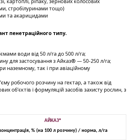
і, картоплі, ріпаку, зернових колосових
ми, стробілуринами тощо)
ми та акарицидами
нт пенетраційного типу.
мами води від 50 л/га до 500 л/га;
у для застосування з Айказ® — 50-250 л/га;
и наземному, так і при авіаційному
єму робочого розчину на гектар, а також від
их об’єктів і формуляцій засобів захисту рослин, з
АЙКАЗ®
онцентрація, % (на 100 л розчину) / норма, л/га