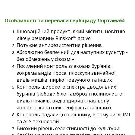
Особливості та переваги гербіциду
Лортама®
:
Інноваційний продукт, який містить новітню
діючу речовину Rinskor™ active.
Потужне антирезистентне рішення.
Абсолютно безпечний для наступних культур -
без обмежень у сівозміні
Посилений контроль злакових бур’янів,
зокрема видів проса, плоскухи звичайної,
видів мишіїв, пирію повзучого та інших.
Контроль широкого спектра дводольних
бур’янів (лободи білої, амброзії полинолистої,
видів гірчаків, видів щириці, пасльону
чорного, канатник теофраста та інших).
Контроль падалиці соняшнику, в тому числі IMI
та ALS технологій.
Високий рівень селективності до культури.