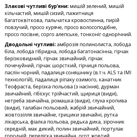
Злакові чутливі бур’яни:
мишій зелений, мишій
кільчастий, мишій сизий, пажитниця
багатоквіткова, пальчатка кровоспинна, пирій
повзучий, просо куряче, просо волосоподібне,
просо посівне, сорго алепське, тонконіг однорічний.
Дводольні чутливі:
амброзія полинолиста, лобода
біла, лобода гібридна, лобода багатонасінна, гірчак
берізковидний, гірчак звичайний, гірчак
почечуйний, гірчак шорсткий, гірчиця польова,
паслін чорний, падалиця соняшнику (в.т.ч. ALS та IMI
технологій), падалиця ріпаку озимого, канатник
Теофраста, берізка польова (з насіння), дурман
звичайний, гібіскус трійчастий, щириця (види),
нетреба звичайна, ромашка (види), глуха кропива
(види), талабан польовий, жабрій звичайний,
жовтозілля звичайне, грицики звичайні, рутка
лікарська, фіалка польова, редька дика, зірочник
середній, мак дикий, полин звичайний, портулак
городній, переліска звичайна, осот жовтий.