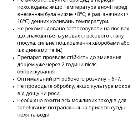
похолодань; якщо температура вночі перед
внесенням була нижче +8°С; в разі значних (>
16°С) денних коливань температури.
Не рекомендовано застосовувати на посівах
що знаходяться в умовах стресового стану
(посуха, сильне пошкодження хворобами або
шкідниками та ін.)
Препарат проявляє стійкість до змивання
дощем уже через 2 години після
обприскування.
Оптимальний pH робочого розчину – 6–7.
Не проводьте обробку, якщо культура мокра
від дощу чи роси.
Необхідно вжити всіх можливих заходів для
запобігання потрапляння на прилеглі сусідні
поля та води.