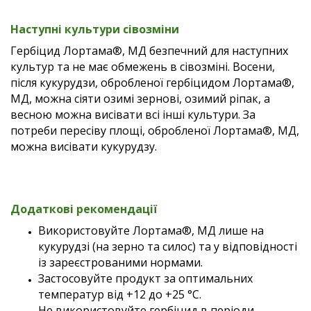
Наступні культури сівозміни
Гербіцид Лортама®, МД безпечний для наступних
культур та не має обмежень в сівозміні. Восени,
після кукурудзи, обробленої гербіцидом Лортама®,
МД, можна сіяти озимі зернові, озимий ріпак, а
весною можна висівати всі інші культури. За
потреби пересіву площі, обробленої Лортама®, МД,
можна висівати кукурудзу.
Додаткові рекомендації
Використовуйте Лортама®, МД лише на
кукурудзі (на зерно та силос) та у відповідності
із зареєстрованими нормами.
Застосовуйте продукт за оптимальних
температур від +12 до +25 °С.
Не використовуйте гербіцид в періоди