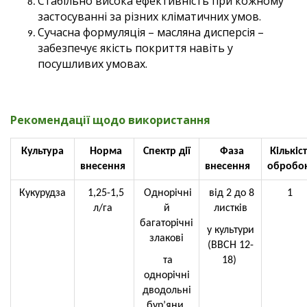
Стабільно висока ефективність при кожному
застосуванні за різних кліматичних умов.
Сучасна формуляція – масляна дисперсія –
забезпечує якість покриття навіть у
посушливих умовах.
Рекомендації щодо використання
Культура
Норма
Спектр дії
Фаза
Кількіс
внесення
внесення
обробо
Кукурудза
1,25-1,5
Однорічні
від 2 до 8
1
л/га
й
листків
багаторічні
у культури
злакові
(ВВСН 12-
та
18)
однорічні
дводольні
бур’яни