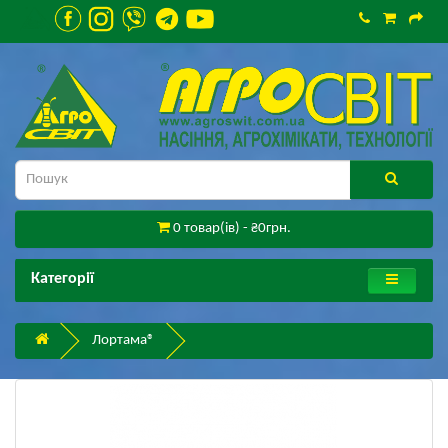
0 товар(ів) - ₴0грн.
Категорії
Лортама®