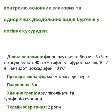
контролю основних злакових та
однорічних дводольних видів бур’янів у
посівах кукурудзи
.
| Діюча речовина:
флорпірауксифен-бензил, 5 г/л +
нікосульфурон, 40 г/л + тифенсульфурон-метил, 10 г/
л + антидот ізоксадифен, 10 г/л
| Препаративна форма:
масляна дисперсія
| Пакування:
5 л
|
Хімічна група:
арилпіколінати та
сульфонілсечовини
|
Термін зберігання
:
2 роки