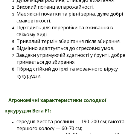
Дуже міцна рослина, стійка до вилягання.
Високий потенціал врожайності.
Має якісні початки та рівні зерна, дуже добрі
смакові якості.
Підходить для переробки та вживання в
свіжому виді.
Тривалий термін зберігання після збирання.
Відмінно адаптується до стресових умов.
Завдяки утримуючій здатності у ґрунті, добре
тримається до збирання.
Гібрид стійкий до іржі та мозаїчного вірусу
кукурудзи.
| Агрономічні характеристики солодкої
кукурудзи Вега F1:
середня висота рослини — 190-200 см; висота
першого колосу — 60-70 см;