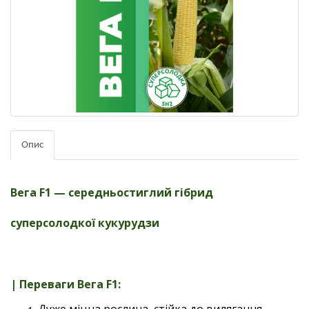
Опис
Вега F1 — середньостиглий гібрид
суперсолодкої кукурудзи
| Переваги Вега F1: