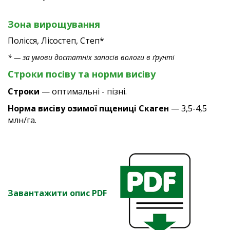
Зона вирощування
Полісся, Лісостеп, Степ*
* — за умови достатніх запасів вологи в ґрунті
Строки посіву та норми висіву
Строки
— оптимальні - пізні.
Норма висіву озимої пщениці Скаген
— 3,5-4,5
млн/га.
Завантажити опис PDF