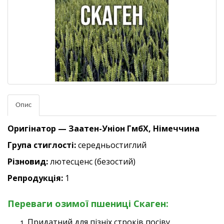
Опис
Оригінатор
— Заатен-Уніон ГмбХ, Німеччина
Група стиглості:
середньостиглий
Різновид:
лютесценс (безостий)
Репродукція:
1
Переваги озимої пшениці Скаген:
Придатний для пізніх строків посіву.