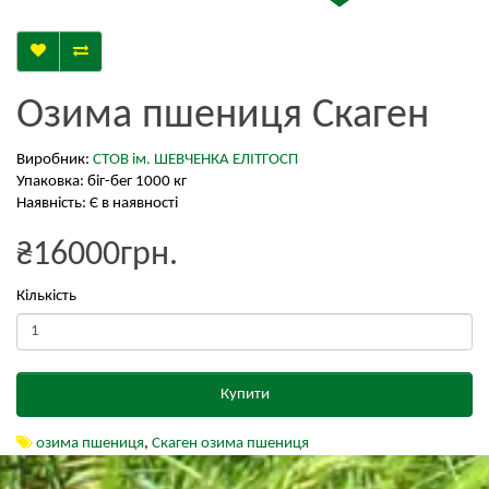
Озима пшениця Скаген
Виробник:
СТОВ ім. ШЕВЧЕНКА ЕЛІТГОСП
Упаковка: біг-бег 1000 кг
Наявність: Є в наявності
₴16000грн.
Кількість
Купити
озима пшениця
,
Скаген озима пшениця