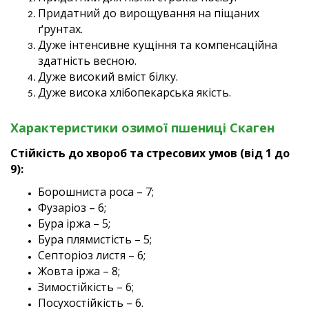
Придатний до вирощування на піщаних
ґрунтах.
Дуже інтенсивне кущіння та компенсаційна
здатність весною.
Дуже високий вміст білку.
Дуже висока хлібопекарська якість.
Характеристики озимої пшениці Скаген
Стійкість до хвороб та стресових умов (від 1 до
9):
Борошниста роса – 7;
Фузаріоз – 6;
Бура іржа – 5;
Бура плямистість – 5;
Септоріоз листя – 6;
Жовта іржа – 8;
Зимостійкість – 6;
Посухостійкість – 6.