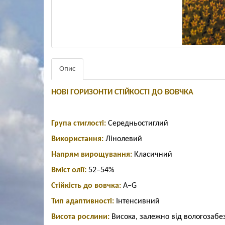
Опис
НОВІ ГОРИЗОНТИ СТІЙКОСТІ ДО ВОВЧКА
Група стиглості:
Середньостиглий
Використання:
Лінолевий
Напрям вирощування:
Класичний
Вміст олії:
52–54%
Стійкість до вовчка:
A–G
Тип адаптивності:
Інтенсивний
Висота рослини:
Висока, залежно
від вологозаб