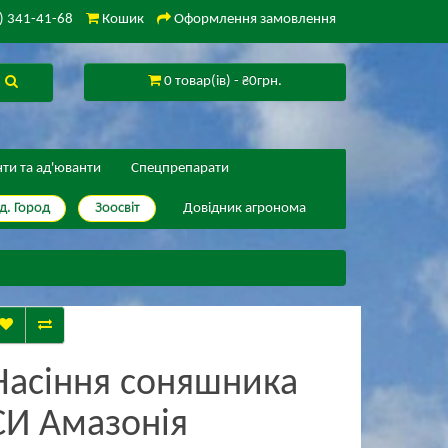
) 341-41-68
Кошик
Оформлення замовлення
0 товар(ів) - ₴0грн.
нти та ад'юванти
Спецпрепарати
д. Город
Зоосвіт
Довідник агронома
Насіння соняшника
СИ Амазонія