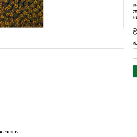
В
Уп
На
Кі
езпечення