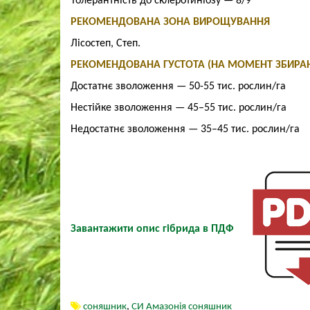
Толерантність до склеротиніозу
— 8/9
РЕКОМЕНДОВАНА ЗОНА ВИРОЩУВАННЯ
Лісостеп, Степ.
РЕКОМЕНДОВАНА ГУСТОТА (НА МОМЕНТ ЗБИРА
Достатнє зволоження — 50-55 тис. рослин/га
Нестійке зволоження — 45–55 тис. рослин/га
Недостатнє зволоження — 35–45 тис. рослин/га
Завантажити опис гібрида в ПДФ
соняшник
,
СИ Амазонія соняшник