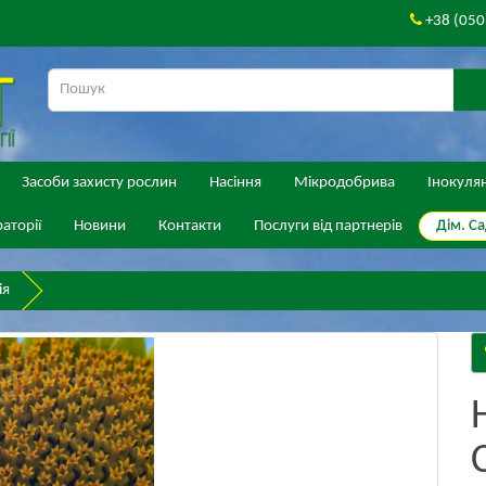
+38 (050
Засоби захисту рослин
Насіння
Мікродобрива
Інокуля
Дім. Са
аторії
Новини
Контакти
Послуги від партнерів
ія