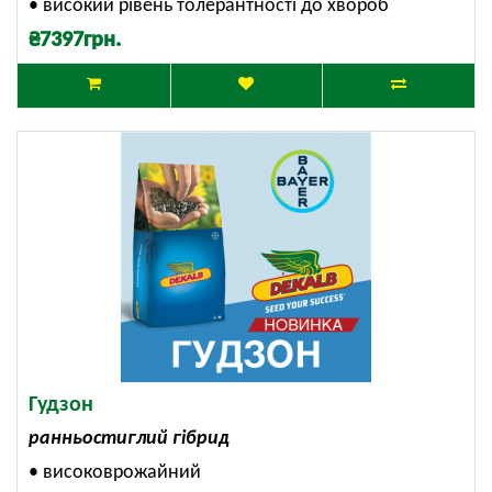
• високий рівень толерантності до хвороб
₴7397грн.
Гудзон
ранньостиглий гібрид
• високоврожайний