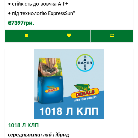
• стійкість до вовчка А-F+
• під технологію ExpressSun®
₴7397грн.
1018 Л КЛП
середньостиглий гібрид