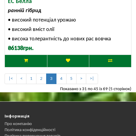
ЕС Белла
ранній гібрид
• високий потенціал урожаю
• високий вміст олії
• висока толерантність до нових рас вовчка
₴6138грн.
|<
<
1
2
3
4
5
>
>|
Показано з 31 по 45 із 69 (5 сторінок)
Інформація
Про компанію
Політика конфіденційності