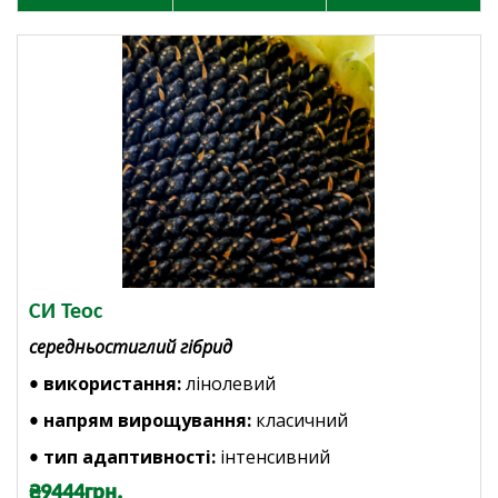
СИ Теос
середньостиглий гібрид
використання:
лінолевий
•
напрям вирощування:
класичний
•
тип адаптивності:
інтенсивний
•
₴9444грн.