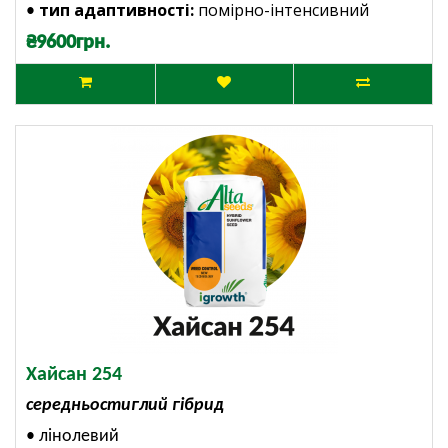
тип адаптивності:
помірно-інтенсивний
•
₴9600грн.
Хайсан 254
середньостиглий гібрид
• лінолевий