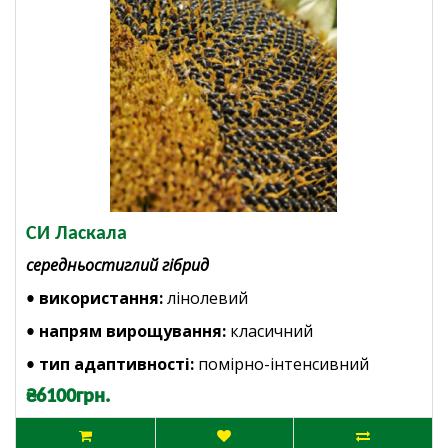
СИ Ласкала
середньостиглий гібрид
використання:
лінолевий
•
напрям вирощування:
класичний
•
тип адаптивності:
помірно-інтенсивний
•
₴6100грн.