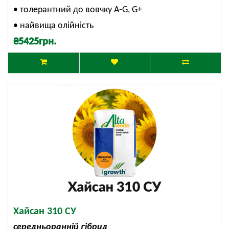
• толерантний до вовчку А-G, G+
• найвища олійність
₴5425грн.
Хайсан 310 СУ
середньоранній гібрид