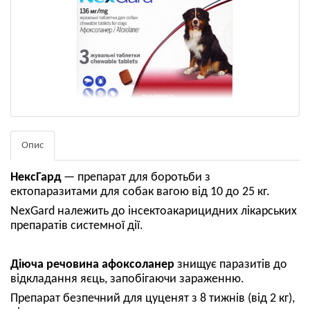
Опис
НексГард
— препарат для боротьби з
ектопаразитами для собак вагою від 10 до 25 кг.
NexGard належить до інсектоакарицидних лікарських
препаратів системної дії.
Діюча речовина афоксоланер
знищує паразитів до
відкладання яєць, запобігаючи зараженню.
Препарат безпечний для цуценят з 8 тижнів (від 2 кг),