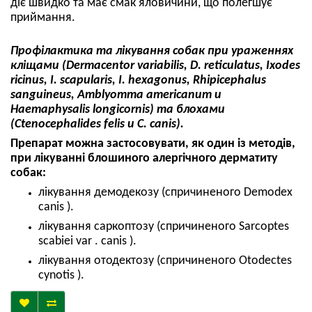
діє швидко та має смак яловичини, що полегшує
приймання.
Профілактика та лікування собак при ураженнях
кліщами (Dermacentor variabilis, D. reticulatus, Ixodes
ricinus, I. scapularis, I. hexagonus, Rhipicephalus
sanguineus, Amblyomma americanum и
Haemaphysalis longicornis) та блохами
(Ctenocephalides felis и C. canis).
Препарат можна застосовувати, як один із методів,
при лікуванні блошиного алергічного дерматиту
собак:
лікування демодекозу (спричиненого Demodex
canis ).
лікування саркоптозу (спричиненого Sarcoptes
scabiei var . canis ).
лікування отодектозу (спричиненого Otodectes
cynotis ).