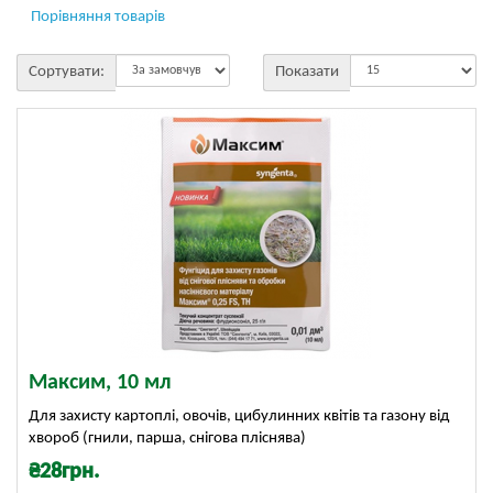
Порівняння товарів
Сортувати:
Показати
Максим, 10 мл
Для захисту картоплі, овочів, цибулинних квітів та газону від
хвороб (гнили, парша, снігова пліснява)
₴28грн.