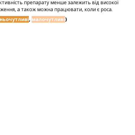
ективність препарату менше залежить від високої
оження, а також можна працювати, коли
є роса.
ньочутливі
,
малочутливі
)