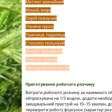
Метлюг звичайний
Мишій, види
Пирій повзучий
Півняче просо
Пшениця, падалиця
Стоколос польовий
Очерет звичайний
Перстач гусячий
Свинорий пальчастий
Приготування робочого розчину
Витрати робочого розчину за наземного об
обприскувача на
1/3 водою, додати необхі
змішувальний пристрій на 10–15 хвилин,
д
перевірити
роботу форсунок (характер роз