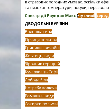
в
стресових погодних умовах, оскільки еф
та низької температури,
посухи, перезвол
Спектр дії Раундап Макс
(
чутливі
,
серед
ДВОДОЛЬНІ БУР'ЯНИ
Волошка синя
Гірчиця польова
Грицики звичайні
Жовтець, види
Зірочник середній
Кучерявець Cофії
Лобода біла
Нетреба колюча
Ромашка, види
Сокирки польові