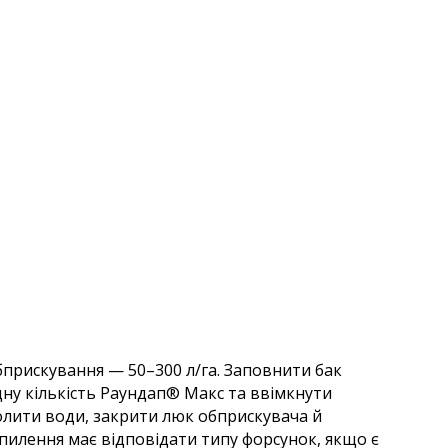
прискування — 50–300 л/га. Заповнити бак
дну кількість Раундап® Макс
та ввімкнути
олити води, закрити люк обприскувача й
пилення має відповідати типу форсунок, якщо є