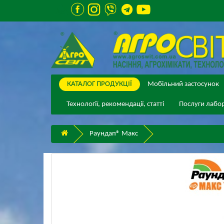
КАТАЛОГ ПPОДУКЦІЇ
Мобільний застосунок
Технології, рекомендації, статті
Послуги лабор
Раундап® Макс