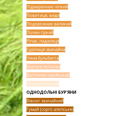
Підмаренник чіпкий
Повитиця, види
Подорожник великий
Полин гіркий
Ріпак, падалиця
Суріпиця звичайна
Чина бульбиста
Берізка польова
Ваточник сирійський
Хвощ польовий
ОДНОДОЛЬНІ БУР'ЯНИ
Вівсюг звичайний
Гумай (сорго алепське)