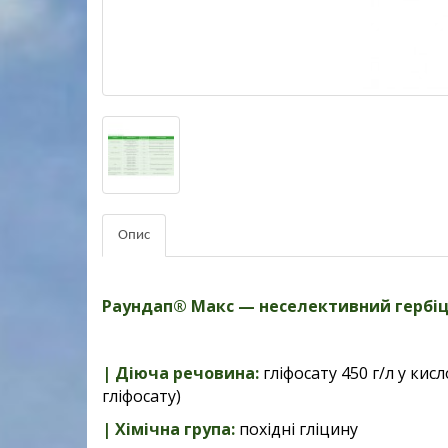
Опис
Раундап® Макс — н
еселективний гербіц
| Діюча речовина:
гліфосату 450 г/л у кис
гліфосату)
| Хімічна група:
похідні гліцину