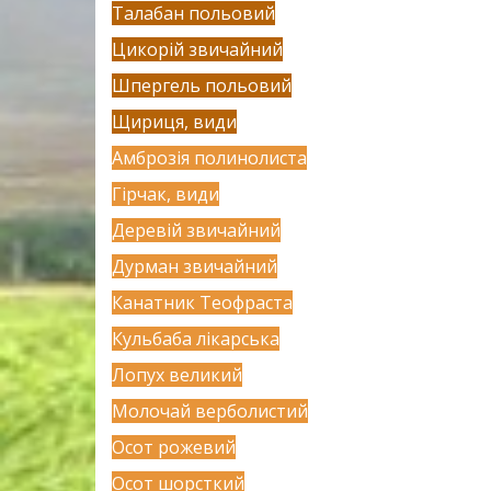
Талабан польовий
Цикорій звичайний
Шпергель польовий
Щириця, види
Амброзія полинолиста
Гірчак, види
Деревій звичайний
Дурман звичайний
Канатник Теофраста
Кульбаба лікарська
Лопух великий
Молочай верболистий
Осот рожевий
Осот шорсткий