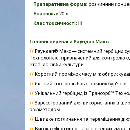
| Препаративна форма:
розчинний конце
| Упаковка:
20 л
| Клас токсичності:
ІІІ
Головні переваги Раундап Макс:
//
Раундап® Макс — системний гербіцид суц
Технологією, призначений для контролю од
етапі до сівби культури.
//
Короткий проміжок часу між обприскува
//
Якісний контроль багаторічних бур'янів.
//
Унікальний гербіцид із Трансорб™ Техно
//
Зареєстрований для використання в шир
авіаметодом.
//
Швидке поглинання та переміщення діюч
//
Висока ефективність за погодних умов, 