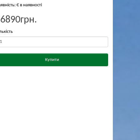
явність: Є в наявності
₴6890грн.
лькість
Купити