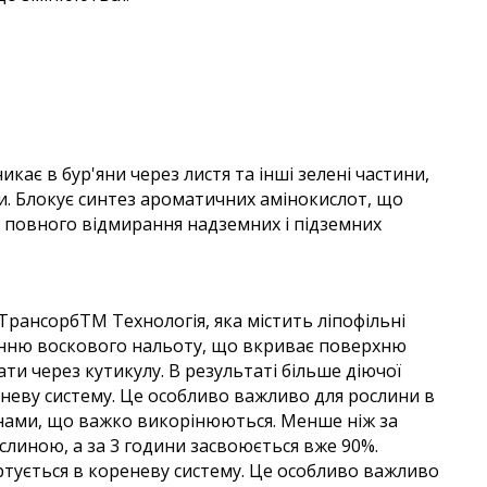
никає в
бур'яни через листя та інші зелені частини,
и. Блокує синтез ароматичних амінокислот, що
о повного відмирання надземних і підземних
ТрансорбТМ Технологія, яка містить ліпофільні
нню воскового нальоту, що вкриває поверхню
ати через кутикулу.
В результаті більше діючої
неву систему. Це особливо важливо для рослини в
янами,
що важко викорінюються. Менше ніж за
слиною, а за 3 години засвоюється вже 90%.
ртується в кореневу систему. Це особливо важливо