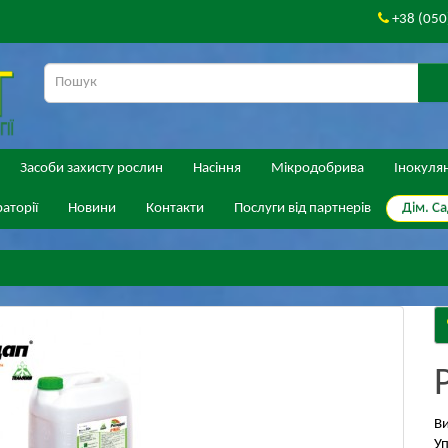
+38 (050
Засоби захисту рослин
Насіння
Мікродобрива
Інокуля
Дім. Са
аторії
Новини
Контакти
Послуги від партнерів
В
Уп