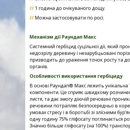
//
1 година до очікуваного дощу.
//
Можна застосовувати по росі.
Механізм дії Раундап Макс
Системний гербіцид суцільної дії, який про
недозрілу деревину і незарубцьовані поріз
призводить до ураження точок росту
та д
органів.
Особливості використання гербіциду
В основі Раундап® Макс лежить унікальна 
компоненти. Це сприяє швидкому розчине
листя, та дає
змогу діючій речовині проник
речовини потрапляє безпосередньо в коре
умовах стресу і в боротьбі зі злісними бур’
одну годину 75%
гліфосату поглинається ро
Значно більше гліфосату (на 100%) транспо