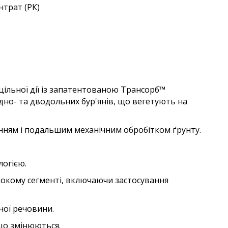
нтрат (РК)
ільної дії із запатентованою Трансорб™
но- та дводольних бур'янів, що вегетують на
нням і подальшим механічним обробітком ґрунту.
логією.
окому сегменті, включаючи застосування
ої речовини.
що змінюються.