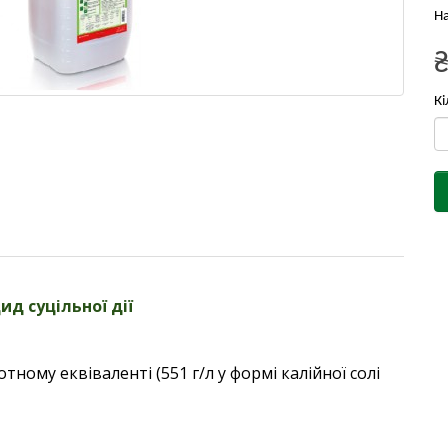
На
Кі
ид суцільної дії
лотному еквіваленті (551 г/л у формі калійної солі