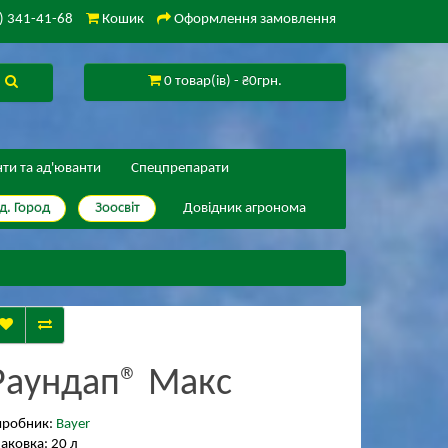
) 341-41-68
Кошик
Оформлення замовлення
0 товар(ів) - ₴0грн.
нти та ад'юванти
Спецпрепарати
д. Город
Зоосвіт
Довідник агронома
Раундап® Макс
иробник:
Bayer
аковка: 20 л