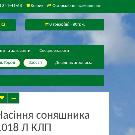
) 341-41-68
Кошик
Оформлення замовлення
0 товар(ів) - ₴0грн.
нти та ад'юванти
Спецпрепарати
д. Город
Зоосвіт
Довідник агронома
Насіння соняшника
1018 Л КЛП