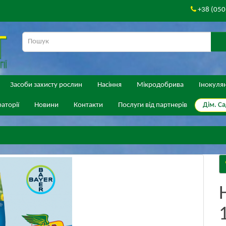
+38 (050
Засоби захисту рослин
Насіння
Мікродобрива
Інокуля
Дім. Са
аторії
Новини
Контакти
Послуги від партнерів