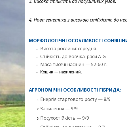
3. Висока стійкість до посушливих умов.
4. Нова генетика з високою стійкістю до не
МОРФОЛОГІЧНІ ОСОБЛИВОСТІ СОНЯШНИК
Висота рослини: середня.
Стійкість до вовчка: раси A-G.
Маса тисячі насінин — 52-60 г
.
Кошик — нахилений.
АГРОНОМІЧНІ ОСОБЛИВОСТІ ГІБРИДА:
Енергія стартового росту — 8/9
Запилення — 9/9
Посухостійкість — 9/9