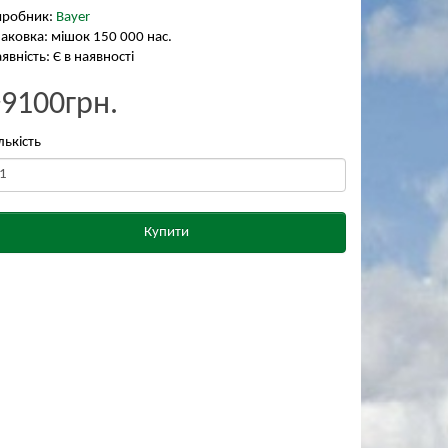
иробник:
Bayer
аковка: мішок 150 000 нас.
явність: Є в наявності
₴9100грн.
лькість
Купити