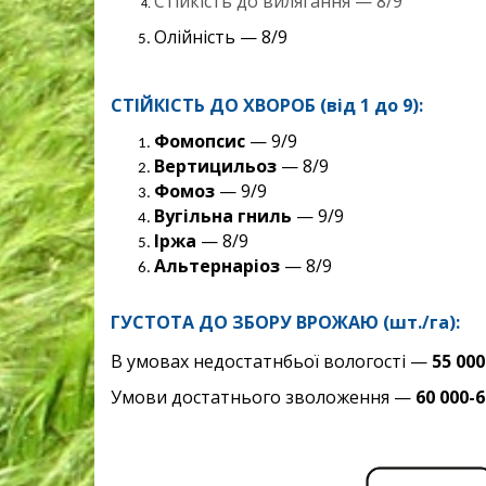
Стійкість до вилягання — 8/9
Олійність — 8/9
СТІЙКІСТЬ ДО ХВОРОБ (від 1 до 9):
Фомопсис
— 9/9
Вертицильоз
— 8/9
Фомоз
— 9/9
Вугільна гниль
— 9/9
Іржа
— 8/9
Альтернаріоз
— 8/9
ГУСТОТА ДО ЗБОРУ ВРОЖАЮ (шт./га):
В умовах недостатнбьої вологості —
55 000
Умови достатнього зволоження —
60 000-6