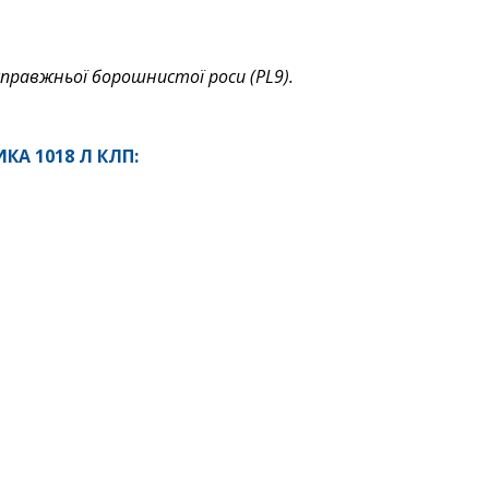
справжньої борошнистої роси (PL9).
А 1018 Л КЛП: