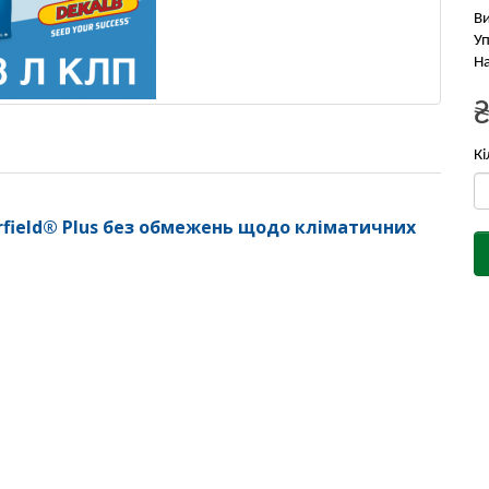
В
Уп
На
Кі
arfield® Plus без обмежень щодо кліматичних