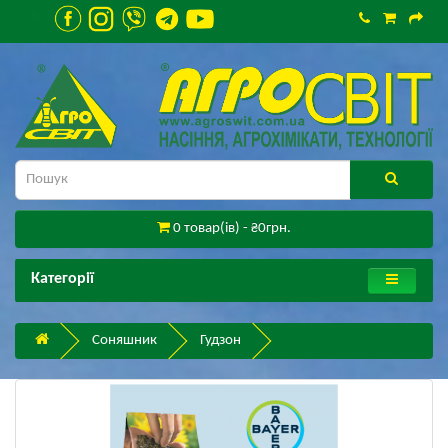
0 товар(ів) - ₴0грн.
Категорії
Соняшник
Гудзон