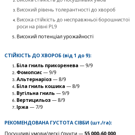
Високий рівень толерантності до хвороб
Висока стійкість до несправжньої борошнистої
роси на рівні PL9
Високий потенціал урожайності
СТІЙКІСТЬ ДО ХВОРОБ (від 1 до 9):
Біла гниль прикоренева
— 9/9
Фомопсис
— 9/9
Альтернаріоз
— 8/9
Біла гниль кошика
— 8/9
Вугільна гниль
— 9/9
Вертицильоз
— 8/9
Іржа
— 7/9
РЕКОМЕНДОВАНА ГУСТОТА СІВБИ (шт./га):
Посушливі умови/легкі ґрунти —
55 000-60 000