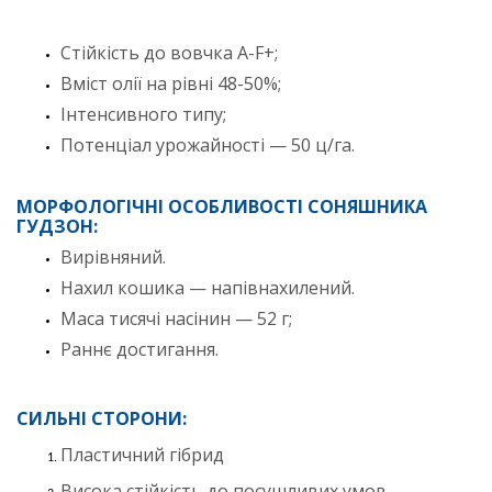
Стійкість до вовчка А-F+;
Вміст олії на рівні 48-50%;
Інтенсивного типу;
Потенціал урожайності — 50 ц/га.
МОРФОЛОГІЧНІ ОСОБЛИВОСТІ СОНЯШНИКА
ГУДЗОН:
Вирівняний.
Нахил кошика — напівнахилений.
Маса тисячі насінин — 52 г;
Раннє достигання.
СИЛЬНІ СТОРОНИ:
Пластичний гібрид
Висока стійкість до посушливих умов