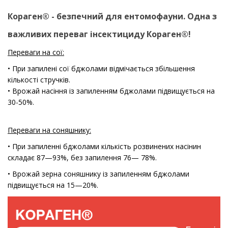
Кораген® - безпечний для ентомофауни.
Одна з
важливих переваг інсектициду Кораген®!
Переваги на сої:
• При запилені сої бджолами відмічається збільшення
кількості стручків.
• Врожай насіння із запиленням бджолами підвищується на
30-50%.
Переваги на соняшнику:
• При запиленні бджолами кількість розвинених насінин
складає 87—93%, без запилення 76— 78%.
• Врожай зерна соняшнику із запиленням бджолами
підвищується на 15—20%.