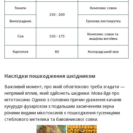
Томати
Комплекс совок
150 - 200
Виноградник
Комплекс совок та 
Соя
150 - 175
акацієва вогнівка
Картопля
60
Колорадський жук
Наслідки пошкодження шкідником
Важливий момент, про який обов'язково треба згадати —
н
епрямий вплив, який здійснють шкідники. Мова йде про
мітотоксини.
Однією з головних причин ураження качанів
кукурудзі фузаріозом з подальшим засміченням
зерна
різними видами мікотоксинів є пошкодження гусеницями
стеблового метелика
та бавовникової совки.