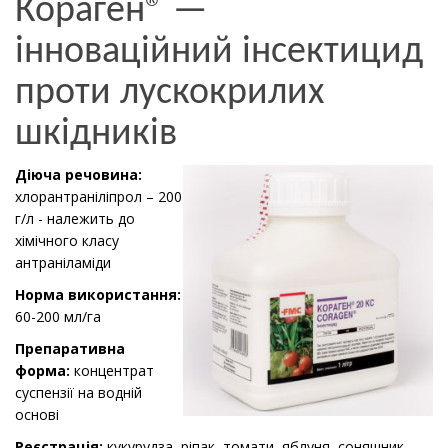
Кораген® —
інноваційний інсектицид
проти лускокрилих
шкідників
Діюча речовина:
хлорантраніліпрол – 200
г/л - належить до
хімічного класу
антраніламіди
Норма використання:
60-200 мл/га
Препаративна
форма:
концентрат
суспензії на водній
основі
Реєстрація:
кукурудза, ріпак, томати, яблуня,
соняшник,