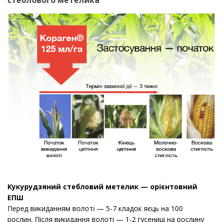
Кукурудзяний стебловий метелик — орієнтовний
ЕПШ
Перед викиданням волоті — 5-7 кладок яєць на 100
рослин.
Після викидання волоті — 1-2 гусениці на рослину