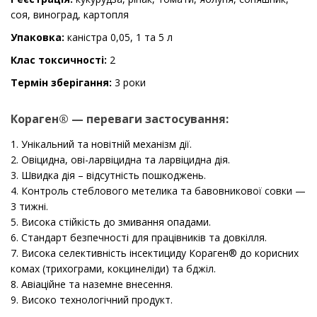
соя, виноград, картопля
Упаковка:
каністра 0,05, 1 та 5 л
Клас токсичності:
2
Термін зберігання:
3 роки
Кораген® — переваги застосування:
1. Унікальний та новітній механізм дії.
2. Овіцидна, ові-ларвіцидна та ларвіцидна дія.
3. Швидка дія – відсутність пошкоджень.
4. Контроль стеблового метелика та бавовникової совки —
3 тижні.
5. Висока стійкість до змивання опадами.
6. Стандарт безпечності для працівників та довкілля.
7. Висока селективність інсектициду Кораген® до корисних
комах (трихограми, кокцинеліди) та бджіл.
8. Авіаційне та наземне внесення.
9. Високо технологічний продукт.