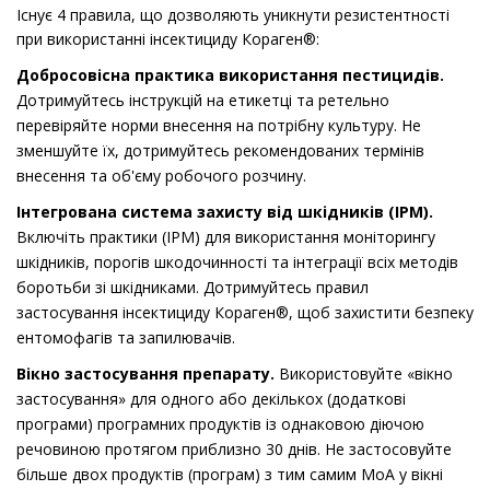
Існує 4 правила, що дозволяють уникнути резистентності
при використанні інсектициду Кораген®:
Добросовісна практика використання пестицидів.
Дотримуйтесь інструкцій на етикетці та ретельно
перевіряйте норми внесення на потрібну культуру. Не
зменшуйте їх, дотримуйтесь рекомендованих термінів
внесення та об'єму робочого розчину.
Інтегрована система захисту від шкідників (ІРМ).
Включіть практики (ІРМ) для використання моніторингу
шкідників, порогів шкодочинності та інтеграції всіх методів
боротьби зі шкідниками. Дотримуйтесь правил
застосування інсектициду Кораген®, щоб захистити безпеку
ентомофагів та запилювачів.
Вікно застосування препарату.
Використовуйте «вікно
застосування» для одного або декількох (додаткові
програми) програмних продуктів із однаковою діючою
речовиною протягом приблизно 30 днів. Не застосовуйте
більше двох продуктів (програм) з тим самим MoA у вікні