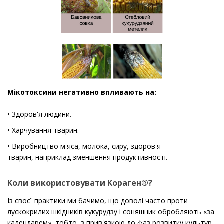
Мікотоксини негативно впливають на:
• Здоров'я людини.
• Харчування тварин.
• Виробництво м'яса, молока, сиру, здоров'я
тварин, наприклад зменшення продуктивності.
Коли використовувати Кораген®?
Із своєї практики ми бачимо, що доволі часто проти
лускокрилих шкідників кукурудзу і соняшник обробляють «за
календарем», тобто, з прив'язкою до фаз розвитку культур