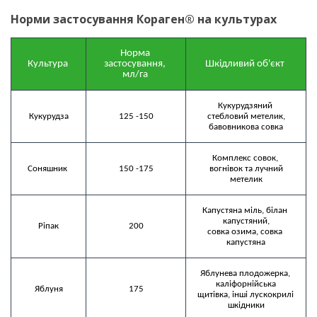
Норми застосування Кораген®
на культурах
Норма 
Культура 
застосування, 
Шкідливий об'єкт 
мл/га 
Кукурудзяний 
Кукурудза
125 -150
стебловий метелик,

бавовникова совка
Комплекс совок, 
Соняшник 
150 -175
вогнівок та лучний

метелик
Капустяна міль, білан 
капустяний,

Ріпак
200
совка озима, совка 
капустяна
Яблунева плодожерка, 
каліфорнійська

Яблуня
175
щитівка, інші лускокрилі 
шкідники