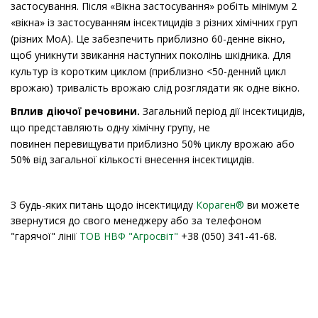
застосування. Після «Вікна застосування» робіть мінімум 2
«вікна» із застосуванням інсектицидів з різних хімічних груп
(різних MoA). Це забезпечить приблизно 60-денне вікно,
щоб уникнути звикання наступних поколінь шкідника. Для
культур із коротким циклом (приблизно <50-денний цикл
врожаю)
тривалість врожаю слід розглядати як одне вікно.
Вплив діючої речовини.
Загальний період дії інсектицидів,
що представляють одну хімічну групу, не
повинен
перевищувати приблизно 50% циклу врожаю або
50% від загальної кількості внесення
інсектицидів.
З будь-яких питань щодо інсектициду
Кораген®
ви можете
звернутися до свого менеджеру або за телефоном
"гарячої" лінії
ТОВ НВФ "Агросвіт"
+38 (050) 341-41-68.