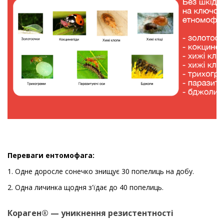
Переваги ентомофага:
1. Одне доросле сонечко знищує 30 попелиць на добу.
2. Одна личинка щодня з'їдає до 40 попелиць.
Кораген® — уникнення резистентності