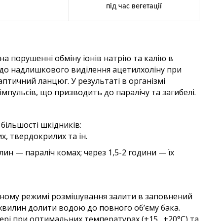
під час вегетації
на порушеннi обмiну iонiв натрiю та
калiю в
 до надлишкового видiлення
ацетилхолiну при
наптичний ланцюг.
У результатi в органiзмi
iмпульсiв,
що призводить до паралiчу та загибелi.
бiльшостi шкiдникiв:
, твердокрилих та iн.
ин — паралiч комах; через 1,5-2
години — їх
еному режимi розмiшування залити в
заповнений
5 хвилин долити водою до
повного об’єму бака.
ерi при
оптимальних температурах (+15…+20°С) та