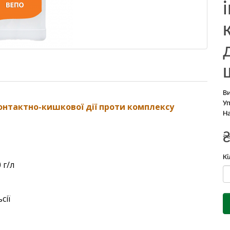
В
Уп
нтактно-кишкової дiї проти комплексу
На
Кі
 г/л
сії