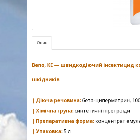
Опис
Вепо, КЕ — ш
видкодiючий iнсектицид ко
шкiдникiв
| Діюча речовина:
бета-циперметрин, 100
| Хімічна група:
синтетичні піретроїди
| Препаративна форма:
концентрат емуль
| Упаковка:
5 л