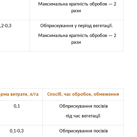
Максимальна кратність обробок — 2
рази
,2-0,3
Обприскування у період вегетації.
Максимальна кратність обробок — 2
рази
рма витрати, л/га
Спосіб, час обробок, обмеження
0,1
Обприскування посівів
під час вегетації
0,1-0,3
Обприскування посівів