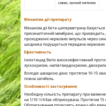
совки, лучний метелик
Механізм дії препарату
Механiзм дiї бета-циперметрину базується 
пресинаптичнiй мембранi, що призводить
проходженнi нервових iмпульсiв через си
шкiдника порушується передача нервових 
Ефективінсть
Iнсектицид Вепо високоефективний проти 
лускокрилих,
напiвтвердокрилих, двокрилих
Володiє швидкою дiєю: протягом 10-15 хвил
повна загибель.
Особливості застосування
Необхiдну кiлькiсть препарату при ввiмкн
на 1/10-1/4 бак обприскувача. Протягом 1
Обприскування проводять вранцi або ввеч