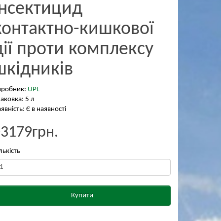
iнсектицид
контактно-кишкової
дiї проти комплексу
шкiдникiв
иробник:
UPL
аковка: 5 л
явність: Є в наявності
₴3179грн.
лькість
Купити