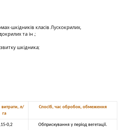
мах-шкiдникiв класiв Лускокрилих,
крилих та iн .;
озвитку шкiдника;
витрати, л/
Спосіб, час обробок, обмеження
га
,15-0,2
Обприскування у період вегетації.