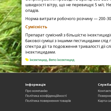
швидкостi вiтру, що не перевищує
5 м/с. 
опадiв.
Норма витрати робочого розчину — 200-300
Сумісність
Препарат сумiсний з бiльшiстю iнсектицидi
бакової сумiшi з iншими пестицидами слiд 
спектра дiї та подовження тривалостi дiї сл
iнсектицидами.
інсектицид
,
Вепо інсектицид
Інформація
Служба
Про компанію
Контакт
Політика конфіденційності
Поверне
Політика повернення товарів
Карта са