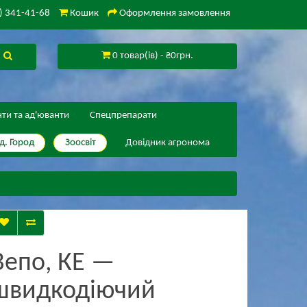
) 341-41-68
Кошик
Оформлення замовлення
0 товар(ів) - ₴0грн.
нти та ад'юванти
Спецпрепарати
д. Город
Зоосвіт
Довідник агронома
Вепо, КЕ —
швидкодiючий