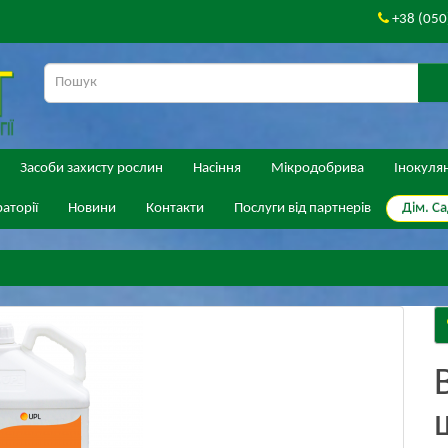
+38 (050
Засоби захисту рослин
Насіння
Мікродобрива
Інокуля
Дім. Са
аторії
Новини
Контакти
Послуги від партнерів