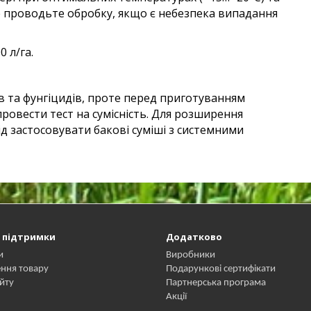
Не проводьте обробку, якщо є небезпека випадання
 л/га.
в та фунгiцидiв, проте перед
приготуванням
провести тест на
сумiснiсть. Для розширення
iд
застосовувати баковi сумiшi з системними
 підтримки
Додатково
и
Виробники
ння товару
Подарункові сертифікати
йту
Партнерська програма
Акції