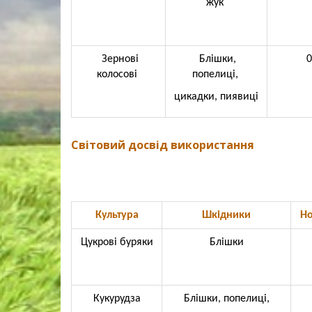
жук
Зернові
Блішки,
0
колосові
попелиці,
цикадки, пиявиці
Світовий досвід використання
Культура
Шкідники
Но
Цукрові буряки
Блішки
Кукурудза
Блішки, попелиці,