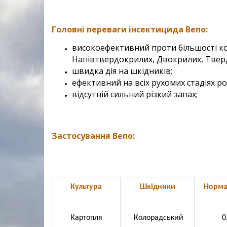
Головні переваги інсектицида Вепо
:
високоефективний проти бiльшостi ко
Напiвтвердокрилих, Двокрилих, Твердо
швидка дiя на шкiдників;
ефективний на всiх рухомих стадiях р
вiдсутнiй сильний рiзкий запах;
Застосування Вепо:
Культура
Шкідники
Норма 
Картопля
Колорадський
0