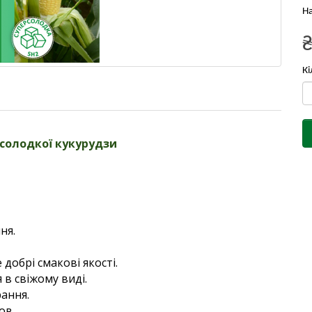
На
Кі
рсолодкої кукурудзи
ння.
е добрі смакові якості.
 в свіжому виді.
рання.
ов.