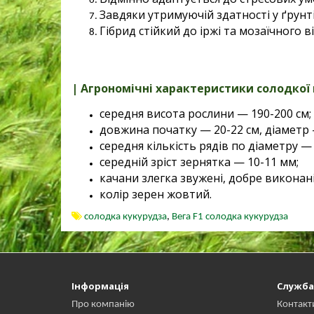
Завдяки утримуючій здатності у ґрунт
Гібрид стійкий до іржі та мозаїчного в
| Агрономічні характеристики солодкої 
середня висота рослини — 190-200 см;
довжина початку — 20-22 см, діаметр —
середня кількість рядів по діаметру — 
середній зріст зернятка — 10-11 мм;
качани злегка звужені, добре виконані
колір зерен жовтий.
солодка кукурудза
,
Вега F1 солодка кукурудза
Інформація
Служба
Про компанію
Контакт