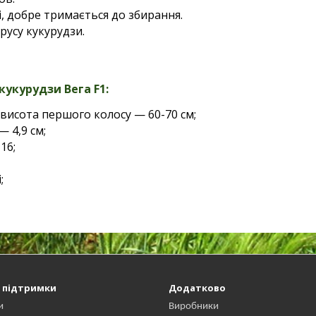
і, добре тримається до збирання.
ірусу кукурудзи.
кукурудзи Вега F1:
 висота першого колосу — 60-70 см;
 4,9 см;
16;
;
 підтримки
Додатково
и
Виробники