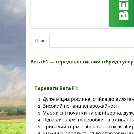
Опис
Вега F1 — середньостиглий гібрид супе
| Переваги Вега F1:
Дуже міцна рослина, стійка до виляга
Високий потенціал врожайності.
Має якісні початки та рівні зерна, дуж
Підходить для переробки та вживання
Тривалий термін зберігання після зби
Відмінно адаптується до стресових ум