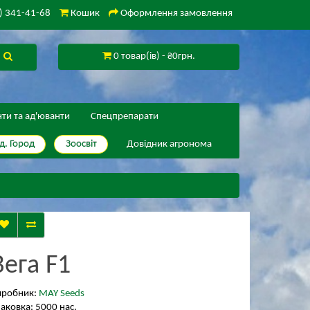
) 341-41-68
Кошик
Оформлення замовлення
0 товар(ів) - ₴0грн.
нти та ад'юванти
Спецпрепарати
д. Город
Зоосвіт
Довідник агронома
Вега F1
иробник:
MAY Seeds
аковка: 5000 нас.