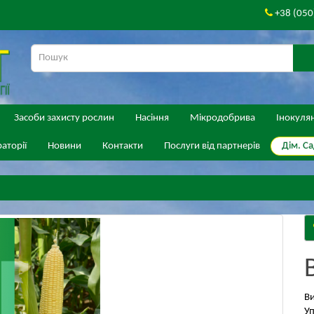
+38 (050
Засоби захисту рослин
Насіння
Мікродобрива
Інокуля
Дім. Са
аторії
Новини
Контакти
Послуги від партнерів
В
Уп