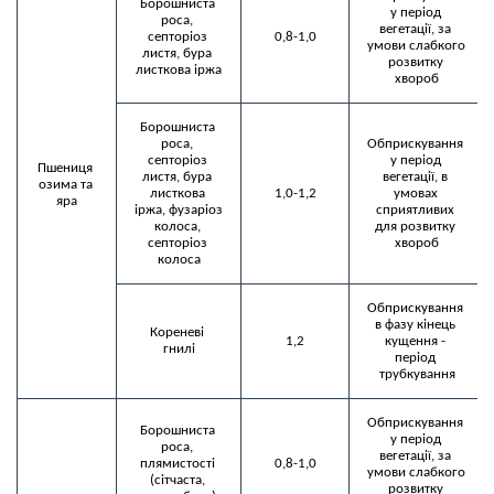
Борошниста 
у період 
роса, 
вегетації, за 
септоріоз 
0,8-1,0
умови слабкого 
листя, бура 
розвитку 
Борошниста 
роса, 
Обприскування 
септоріоз 
у період 
Пшениця 
листя, бура 
вегетації, в 
озима та 
листкова 
1,0-1,2
умовах 
яра
іржа, фузаріоз 
сприятливих 
колоса, 
для розвитку 
септоріоз 
хвороб
колоса
Обприскування 
в фазу кінець 
Кореневі 
1,2
кущення - 
гнилі
період 
трубкування
Обприскування 
Борошниста 
у період 
роса, 
вегетації, за 
плямистості 
0,8-1,0
умови слабкого 
(сітчаста, 
розвитку 