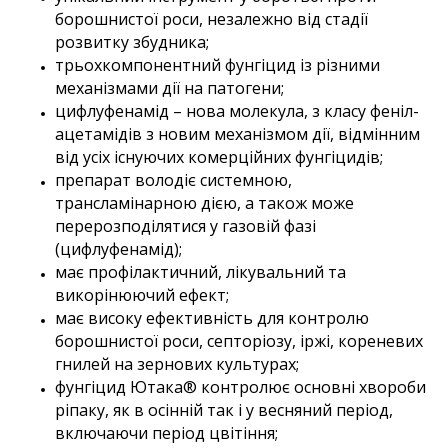
борошнистої роси, незалежно від стадії
розвитку збудника;
трьохкомпонентний фунгіцид із різними
механізмами дії на патогени;
цифлуфенамід – нова молекула, з класу феніл-
ацетамідів з новим механізмом дії, відмінним
від усіх існуючих комерційних фунгіцидів;
препарат володіє системною,
трансламінарною дією, а також може
перерозподілятися у газовій фазі
(цифлуфенамід);
має профілактичний, лікувальний та
викорінюючий ефект;
має високу ефективність для контролю
борошнистої роси, септоріозу, іржі, кореневих
гнилей на зернових культурах;
фунгіцид Ютака® контролює основні хвороби
ріпаку, як в осінній так і у весняний період,
включаючи період цвітіння;