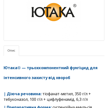
Опис
Ютака® —
трьохкомпонентний фунгіцид для
інтенсивного захисту від хвороб
|
Діюча речовина:
тіофанат-метил, 350 г/л +
тебуконазол, 100 г/л + цифлуфенамід, 6,3 г/л
| Препаративна форма:
суспензійна емульсія