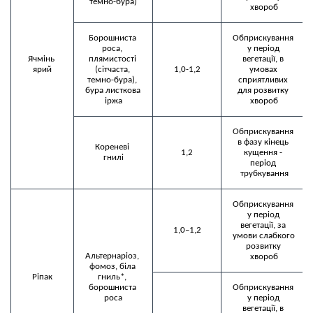
темно-бура)
Борошниста 
Обприскування 
роса, 
у період 
Ячмінь 
плямистості 
вегетації, в 
ярий
(сітчаста, 
1,0-1,2
умовах 
темно-бура), 
сприятливих 
бура листкова 
для розвитку 
іржа
хвороб
Обприскування 
в фазу кінець 
Кореневі 
1,2
кущення - 
гнилі
період 
трубкування
Обприскування 
у період 
вегетації, за 
1,0–1,2
умови слабкого 
розвитку 
Альтернаріоз, 
фомоз, біла 
Ріпак
гниль*, 
борошниста 
Обприскування 
роса
у період 
вегетації, в 