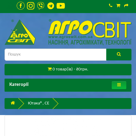
0 товар(ів) - ₴0грн.
Категорії
Ютака®, СЕ