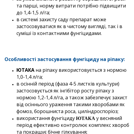
та парші, норму витрати потрібно підвищити
до 1,4-1,5 л/га;
в системі захисту саду препарат може
застосовуватися як в чистому вигляді, так і в
суміші із контактними фунгіцидами.
Особливості застосування фунгіциду на ріпаку:
ЮТАКА
на ріпаку використовується з нормою
1,0-1,4 л/га;
в осінній період (фаза 4-5 листків культури)
застосовується як інгібітор росту ріпаку з
нормою 1,2-1,4 л/га, а також забезпечує захист
від осіннього ураження такими хворобами як
фомоз, борошниста роса, циліндроспоріоз;
використання фунгіциду
у весняний
ЮТАКА
період ефективно контролює комплекс хвороб
та покращує бічне гілкування;