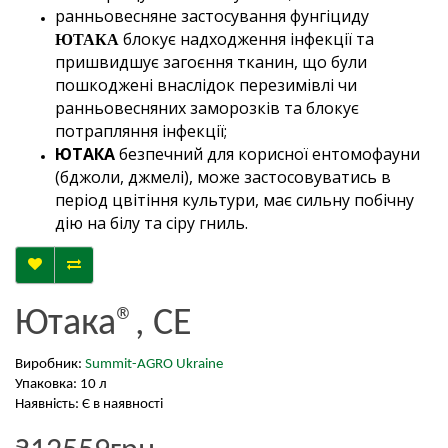
ранньовесняне застосування фунгіциду
блокує надходження інфекції та
ЮТАКА
пришвидшує загоєння тканин, що були
пошкоджені внаслідок перезимівлі чи
ранньовесняних заморозків та блокує
потрапляння інфекції;
ЮТАКА
безпечний для корисної ентомофауни
(бджоли, джмелі), може застосовуватись в
період цвітіння культури, має сильну побічну
дію на білу та сіру гниль.
Ютака®, СЕ
Виробник:
Summit-AGRO Ukraine
Упаковка: 10 л
Наявність: Є в наявності