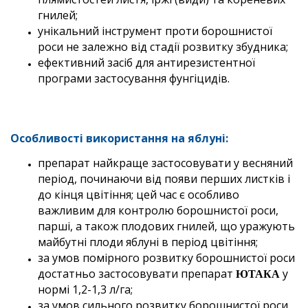
гнилей;
унікальний інструмент проти борошнистої
роси не залежно від стадії розвитку збудника;
ефективний засіб для антирезистентної
програми застосування фунгіцидів.
Особливості використання на яблуні:
препарат найкраще застосовувати у весняний
період, починаючи від появи перших листків і
до кінця цвітіння; цей час є особливо
важливим для контролю борошнистої роси,
парші, а також плодових гнилей, що уражують
майбутні плоди яблуні в період цвітіння;
за умов помірного розвитку борошнистої роси
достатньо застосовувати препарат
у
ЮТАКА
нормі 1,2-1,3 л/га;
за умов сильного розвитку борошнистої роси