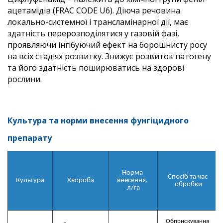
ацетамідів (FRAC CODE U6). Діюча речовина
локально-системної і трансламінарної дії, має
здатність перерозподілятися у газовій фазі,
проявляючи інгібуючий ефект на борошнисту росу
на всіх стадіях розвитку. Знижує розвиток патогену
та його здатність поширюватись на здорові
рослини.
Культура та норми внесення фунгіцидного
препарату
Норма 
Спосіб та час 
Культура
Хвороба
внесення, 

обробки
л/га
Обприскування 