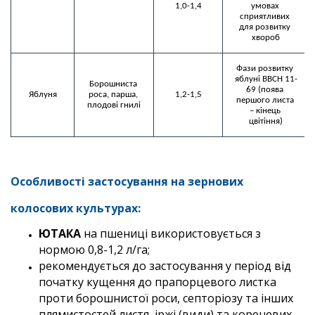
1,0-1,4
умовах 
сприятливих 
для розвитку 
Фази розвитку 
яблуні ВВСН 11-
Борошниста 
69 (поява 
Яблуня
роса, парша, 
1,2-1,5
першого листа 
плодові гнилі
– кінець 
цвітіння)
Особливості застосування на зернових
колосових культурах:
ЮТАКА
на пшениці використовується з
нормою 0,8-1,2 л/га;
рекомендується до застосування у період від
початку кущення до прапорцевого листка
проти борошнистої роси, септоріозу та інших
плямистостей листя, іржі (види) та кореневих