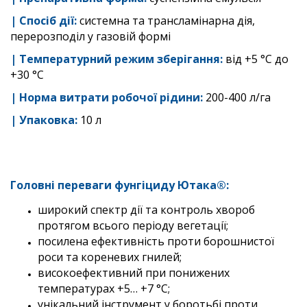
|
Спосіб дії
:
системна та трансламінарна дія,
перерозподіл у газовій формі
| Температурний режим зберігання:
від +5 °С до
+30 °С
|
Норма витрати робочої рiдини:
200-400 л/га
| Упаковка:
10 л
Головні переваги фунгіциду Ютака®
:
широкий спектр дії та контроль хвороб
протягом всього періоду вегетації;
посилена ефективність проти борошнистої
роси та кореневих гнилей;
високоефективний при понижених
температурах +5… +7 °С;
унікальний інструмент у боротьбі проти