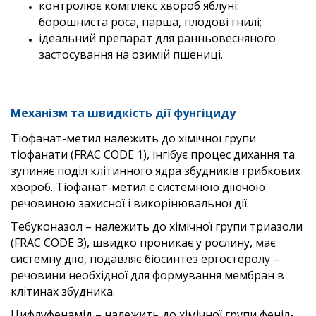
контролює комплекс хвороб яблуні:
борошниста роса, парша, плодові гнилі;
ідеальний препарат для ранньовесняного
застосування на озимій пшениці.
Механізм та швидкість дії фунгіциду
Тіофанат-метил належить до хімічної групи
тіофанати (FRAC CODE 1), інгібує процес дихання та
зупиняє поділ клітинного ядра збудників грибкових
хвороб. Тіофанат-метил є системною діючою
речовиною захисної і викорінювальної дії.
Тебуконазол – належить до хімічної групи триазоли
(FRAC CODE 3), швидко проникає у рослину, має
системну дію, подавляє біосинтез ергостеролу –
речовини необхідної для формування мембран в
клітинах збудника.
Цифлуфенамід – належить до хімічної групи феніл-