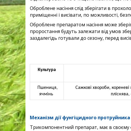
Оброблене насіння слід зберігати в прохо
приміщенні і висівати, по можливості, без
Оброблене препаратом насіння може зберігат
проростання будуть залежати від умов збері
заздалегідь готували до сезону, перед висі
Культура
Пшениця,
Сажкові хвороби, кореневі г
ячмінь
пліснява,
Механізм дії фунгіцидного протруйника
Трикомпонентний препарат, має в своєму с