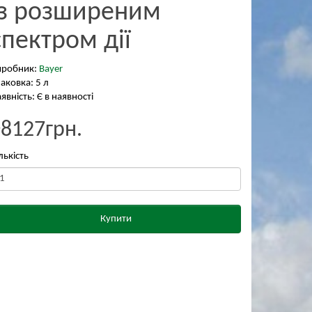
із розширеним
спектром дії
иробник:
Bayer
аковка: 5 л
явність: Є в наявності
₴8127грн.
лькість
Купити