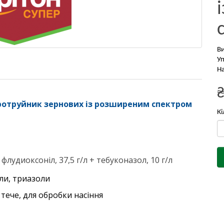
В
Уп
На
ротруйник зернових із розширеним спектром
Кі
 флудиоксоніл, 37,5 г/л + тебуконазол, 10 г/л
оли, триазоли
тече, для обробки насіння