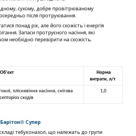
лодному, сухому, добре провітрюваному
посередньо після протруювання.
ися понад рік, але його схожість і енергія
гання. Запаси протруєного насіння, які
вом необхідно перевірити на схожість.
Об'єкт
Норма
витрати, л/т
нилі, пліснявіння насіння, снігова
1,0
 септоріоз сходів
 Барітон® Супер
кладі тебуконазол, що належать до групи