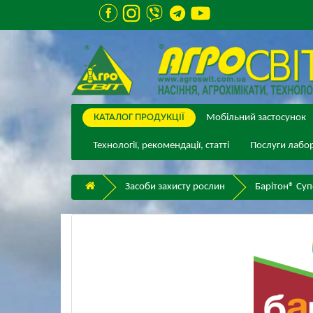
КАТАЛОГ ПPОДУКЦІЇ
Мобільний застосунок
Технології, рекомендації, статті
Послуги лабор
Засоби захисту рослин
Барітон® Су