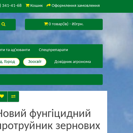
) 341-41-68
Кошик
Оформлення замовлення
0 товар(ів) - ₴0грн.
нти та ад'юванти
Спецпрепарати
д. Город
Зоосвіт
Довідник агронома
Новий фунгіцидний
протруйник зернових