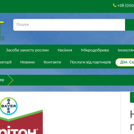
+38 (050
Засоби захисту рослин
Насіння
Мікродобрива
Інокуля
Дім. Са
аторії
Новини
Контакти
Послуги від партнерів
пер