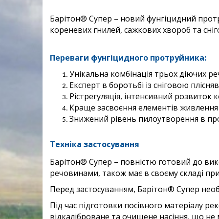
Барітон® Супер – новий фунгіцидний прот
кореневих гнилей, сажкових хвороб та сніго
Переваги фунгіцидного протруйника:
Унікальна комбінація трьох діючих реч
Експерт в боротьбі із сніговою плісн
Рістрегуляція, інтенсивний розвиток 
Краще засвоєння елементів живлення 
Знижений рівень пилоутворення в про
Техніка застосування
Барітон® Супер – повністю готовий до вик
речовинами, також має в своєму складі пр
Перед застосуванням, Барітон® Супер нео
Під час підготовки посівного матеріалу ре
відкаліброване та очищене насіння, що не