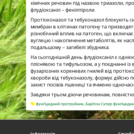
хімічних речовин під назвою триазоли, про
флудіоксаніл – фенілпіроли.
Протіоконазол та тебуконазол блокують с
мембран в клітинах патогену та призводят
різнобічний вплив на патоген, що включає
вуглецю і накопичення метаболітів, як наслі
подальшому – загибелі збудника.
На сьогоднішній день флудіоксаніл є одніє
пліснявою та тифульозом, а у поєднанні і
фузаріозних кореневих гнилей від протіоко
хвороби від тебуконазолу, формує дійсно 
захист посівів пшениці та ячменю одночасно
Завдяки трьом діючи речовинам, повністю
фунгіцидний протруйник
,
Барітон Супер фунгіцидн
Інформація
Служба