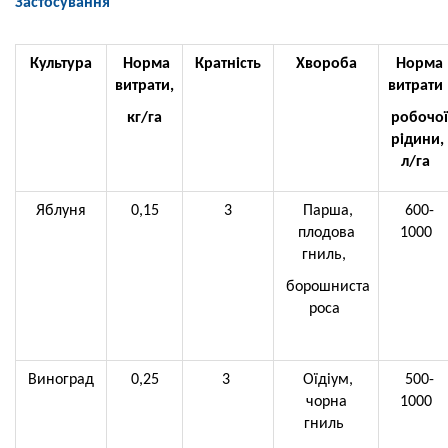
Застосування
Культура
Норма
Кратність
Хвороба
Норма
витрати,
витрати
кг/га
робочої
рідини,
л/га
Яблуня
0,15
3
Парша,
600-
плодова
1000
гниль,
борошниста
роса
Виноград
0,25
3
Оїдіум,
500-
чорна
1000
гниль