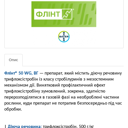
Опис
Флінт® 50 WG, ВГ
— препарат, який містить діючу речовину
трифлоксістробін із класу стробілуринів з мезостемним
механізмом дії. Винятковий профілактичний ефект
трифлоксістробіну зумовлений, зокрема, здатністю
перерозподілятися в газовій фазі на необроблені частини
рослини, куди препарат не потрапив безпосередньо під час
обробки.
|
Діюча речовина:
трифлоксістробін, 500 г/кг