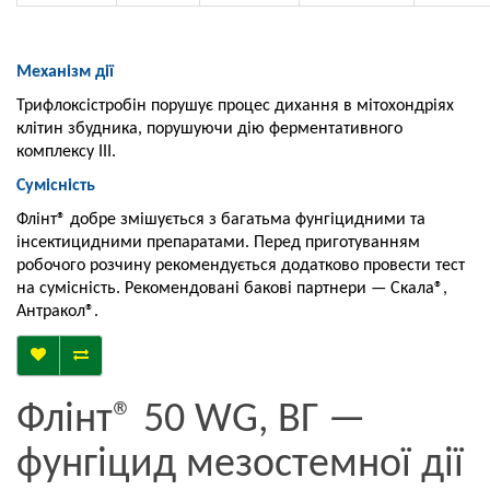
Механізм дії
Трифлоксістробін порушує процес дихання в мітохондріях
клітин збудника, порушуючи дію ферментативного
комплексу ІІІ.
Сумісність
Флінт® добре змішується з багатьма фунгіцидними та
інсектицидними препаратами. Перед приготуванням
робочого розчину рекомендується додатково провести тест
на сумісність. Рекомендовані бакові партнери — Скала®,
Антракол®.
Флінт® 50 WG, ВГ —
фунгіцид мезостемної дії