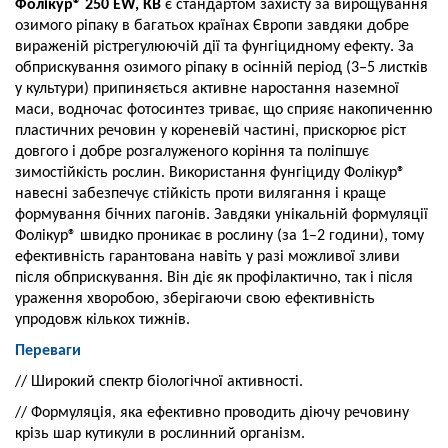
Фолікур® 250 EW, КВ
є стандартом захисту за вирощування
озимого ріпаку в багатьох країнах Європи завдяки добре
вираженій рістрегулюючій дії та фунгіцидному ефекту. За
обприскування озимого ріпаку в осінній період (3–5 листків
у культури) припиняється активне наростання наземної
маси, водночас фотосинтез триває, що сприяє накопиченню
пластичних речовин у кореневій частині, прискорює ріст
довгого і добре розгалуженого коріння та поліпшує
зимостійкість рослин. Використання фунгіциду Фолікур®
навесні забезпечує стійкість проти вилягання і краще
формування бічних пагонів. Завдяки унікальній формуляції
Фолікур® швидко проникає в рослину (за 1–2 години), тому
ефективність гарантована навіть у разі можливої зливи
після обприскування. Він діє як профілактично, так і після
ураження хворобою, зберігаючи свою ефективність
упродовж кількох тижнів.
Переваги
// Широкий спектр біологічної активності.
// Формуляція, яка ефективно проводить діючу речовину
крізь шар кутикули в рослинний організм.