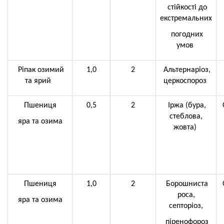
стійкості до
екстремальних
погодних
умов
Ріпак озимий
1,0
2
Альтернаріоз,
та ярий
церкоспороз
Пшениця
0,5
2
Іржа (бура,
стеблова,
яра та озима
жовта)
Пшениця
1,0
2
Борошниста
роса,
яра та озима
септоріоз,
піренофороз