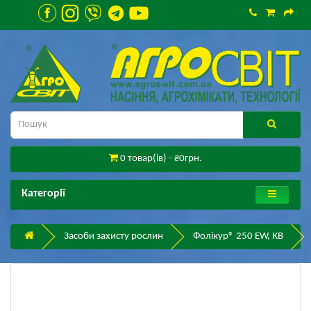
0 товар(ів) - ₴0грн.
Категорії
Засоби захисту рослин
Фолікур® 250 EW, КВ