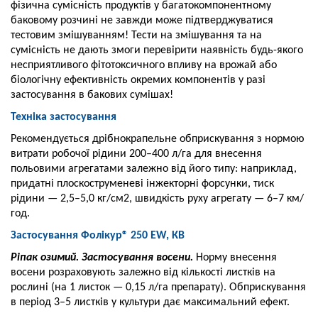
фізична сумісність продуктів у багатокомпонентному
баковому розчині не завжди може підтверджуватися
тестовим змішуванням! Тести на змішування та на
сумісність не дають змоги перевірити наявність будь-якого
несприятливого фітотоксичного впливу на врожай або
біологічну ефективність окремих компонентів у разі
застосування в бакових сумішах!
Техніка застосування
Рекомендується дрібнокрапельне обприскування з нормою
витрати робочої рідини 200–400 л/га для внесення
польовими агрегатами залежно від його типу: наприклад,
придатні плоскоструменеві інжекторні форсунки, тиск
рідини — 2,5–5,0 кг/см2, швидкість руху агрегату — 6–7 км/
год.
Застосування
Фолікур® 250 EW, КВ
Ріпак озимий. Застосування восени.
Норму внесення
восени розраховують залежно від кількості листків на
рослині (на 1 листок — 0,15 л/га препарату). Обприскування
в період 3–5 листків у культури дає максимальний ефект.