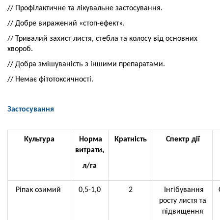
// Профілактичне та лікувальне застосування.
// Добре виражений «стоп-ефект».
// Тривалий захист листя, стебла та колосу від основних
хвороб.
// Добра змішуваність з іншими препаратами.
// Немає фітотоксичності.
Застосування
Культура
Норма
Кратність
Спектр дії
витрати,
л/га
Ріпак озимий
0,5-1,0
2
Інгібування
росту листя та
підвищення