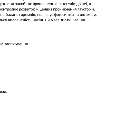
ерхню та запобігає проникненню патогенів до неї, а
 контролює розвиток міцелію і проникнення гаусторій.
на баланс гормонів, поліпшує фотосинтез та оптимізує
ться виповненість насіння й маса тисячі насінин.
рм застосування.
ект.