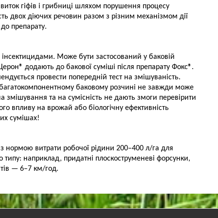
озвиток гіфів і грибниці шляхом порушення процесу
ість двох діючих речовин разом з різним механізмом дії
 до препарату.
 інсектицидами. Може бути застосований у баковій
 Церон® додають до бакової суміші після препарату Фокс®.
ендується провести попередній тест на змішуваність.
в у багатокомпонентному баковому розчині не завжди може
а змішування та на сумісність не дають змоги перевірити
ого впливу на врожай або біологічну ефективність
вих сумішах!
з нормою витрати робочої рідини 200–400 л/га для
 типу: наприклад, придатні плоскоструменеві форсунки,
тів — 6–7 км/год.