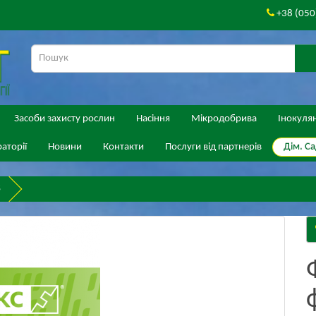
+38 (050
Засоби захисту рослин
Насіння
Мікродобрива
Інокуля
Дім. Са
аторії
Новини
Контакти
Послуги від партнерів
S