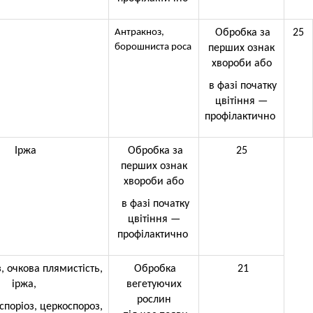
Антракноз,
Обробка за
25
борошниста роса
перших ознак
хвороби або
в фазі початку
цвітіння —
профілактично
Іржа
Обробка за
25
перших ознак
хвороби або
в фазі початку
цвітіння —
профілактично
, очкова плямистість,
Обробка
21
іржа,
вегетуючих
рослин
поріоз, церкоспороз,