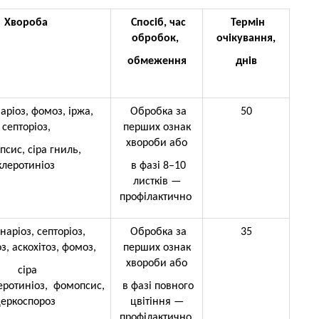
Хвороба
Спосіб, час
Термін
обробок,
очікування,
обмеження
днів
аріоз, фомоз, іржа,
Обробка за
50
септоріоз,
перших ознак
хвороби або
сис, сіра гниль,
клеротиніоз
в фазі 8–10
листків —
профілактично
наріоз, септоріоз,
Обробка за
35
з, аскохітоз, фомоз,
перших ознак
хвороби або
сіра
еротиніоз,
фомопсис,
в фазі повного
еркоспороз
цвітіння —
профілактично