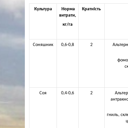
Культура
Норма
Кратність
витрати,
кг/га
Соняшник
0,6-0,8
2
Альтерн
фомоп
с
Соя
0,4-0,6
2
Альтер
антракно
гниль,
скл
ц