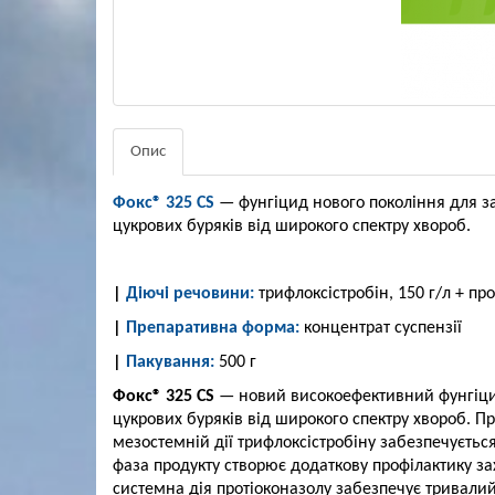
Опис
Фокс® 325 CS
— фунгіцид нового покоління для зах
цукрових буряків від широкого спектру хвороб.
|
Діючі речовини:
трифлоксістробін, 150 г/л + пр
|
Препаративна форма:
концентрат суспензії
|
Пакування:
500 г
Фокс® 325 CS
— новий високоефективний фунгіцид д
цукрових буряків від широкого спектру хвороб. Пр
мезостемній дії трифлоксістробіну забезпечуєтьс
фаза продукту створює додаткову профілактику 
системна дія протіоконазолу забезпечує тривалий