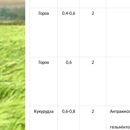
Горох
0,4-0,6
2
Горох
0,6
2
Кукурудза
0,6-0,8
2
Антракноз
гельмінтос