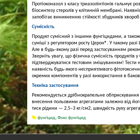
Протіоконазол з класу триазолінтіонів гальмує р
біосинтезу стеролів у клітинній мембрані. Наявн
запобігає виникненню стійкості збудників хвороб
Сумісність
Продукт сумісний з іншими фунгіцидами, а також
суміші з регулятором росту Церон®. У такому разі
Але в будь-якому разі перед застосуванням реком
Зверніть увагу, що фізична сумісність продукті
підтверджуватися тестовим змішуванням! Тести н
наявність будь-якого несприятливого фітотоксичн
окремих компонентів у разі використання в бако
Техніка застосування
Рекомендується дрібнокрапельне обприскування 
внесення польовими агрегатами залежно від його
тиск рідини — 2,5–3 кг/см2, швидкість руху агрега
фунгіцид
,
Фокс фунгіцид