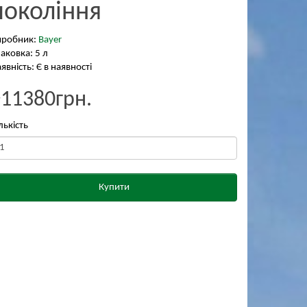
покоління
иробник:
Bayer
аковка: 5 л
явність: Є в наявності
₴11380грн.
лькість
Купити