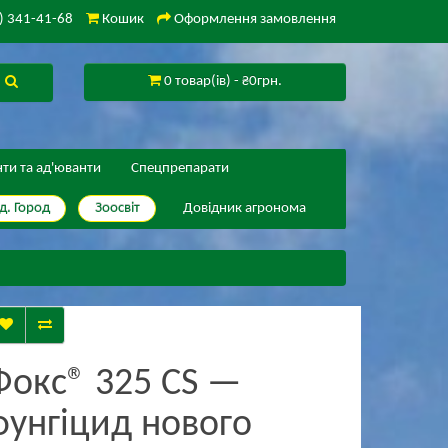
) 341-41-68
Кошик
Оформлення замовлення
0 товар(ів) - ₴0грн.
нти та ад'юванти
Спецпрепарати
д. Город
Зоосвіт
Довідник агронома
Фокс® 325 CS —
фунгіцид нового