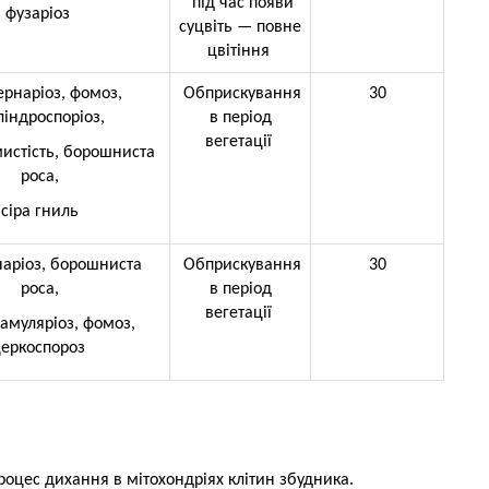
під час появи
фузаріоз
суцвіть — повне
цвітіння
ернаріоз, фомоз,
Обприскування
30
індроспоріоз,
в період
вегетації
истість, борошниста
роса,
сіра гниль
наріоз, борошниста
Обприскування
30
роса,
в період
вегетації
рамуляріоз, фомоз,
еркоспороз
роцес дихання в мітохондріях клітин збудника.