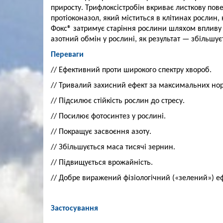
приросту. Трифлоксістробін вкриває листкову пов
протіоконазол, який міститься в клітинах рослин,
Фокс® затримує старіння рослини шляхом впливу 
азотний обмін у рослині, як результат — збільшує
Переваги
// Ефективний проти широкого спектру хвороб.
// Тривалий захисний ефект за максимальних но
// Підсилює стійкість рослин до стресу.
// Посилює фотосинтез у рослині.
// Покращує засвоєння азоту.
// Збільшується маса тисячі зернин.
// Підвищується врожайність.
// Добре виражений фізіологічний («зелений») еф
Застосування