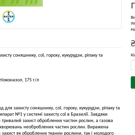
В
Уп
На
исту соняшнику, сої, гороху, кукурудзи, ріпаку та
Кі
отіоконазол, 175 г/л
ля захисту соняшнику, сої, гороху, кукурудзи, ріпаку та
епарат №1 у системі захисту сої в Бразилії. Завдяки
я тривалий захист оброблених частин рослин, а газова
захворювань необроблених частин рослин. Виражена
 захист як оброблених тканин рослини, так і молодого