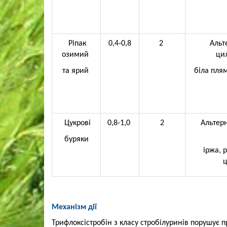
Ріпак
0,4-0,8
2
Альт
озимий
цил
та ярий
біла плям
Цукрові
0,8-1,0
2
Альтер
буряки
іржа, 
ц
Механізм дії
Трифлоксістробін з класу стробілуринів порушує п