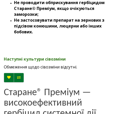
Не проводити обприскування гербіцидом
Старане® Преміум, якщо очікуються
заморозки;
Не застосовувати препарат на зернових з
підсівом конюшини, люцерни або інших
бобових.
Наступні культури сівозміни
Обмеження щодо сівозміни відсутні.
Старане® Преміум —
високоефективний
гербіцид системної дії