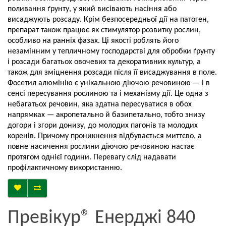
поливання ґрунту, у який висівають насіння або
висаджують розсаду. Крім безпосередньої дії на патоген,
препарат також працює як стимулятор розвитку рослин,
особливо на ранніх фазах. Ці якості роблять його
незамінним у тепличному господарстві для обробки ґрунту
і розсади багатьох овочевих та декоративних культур, а
також для зміцнення розсади після її висаджування в поле.
Фосетил алюмінію є унікальною діючою речовиною — і в
сенсі пересування рослиною та і механізму дії. Це одна з
небагатьох речовин, яка здатна пересуватися в обох
напрямках — акропетально й базипетально, тобто знизу
догори і згори донизу, до молодих пагонів та молодих
коренів. Причому проникнення відбувається миттєво, а
повне насичення рослини діючою речовиною настає
протягом однієї години. Перевагу слід надавати
профілактичному використанню.
Превікур® Енерджі 840