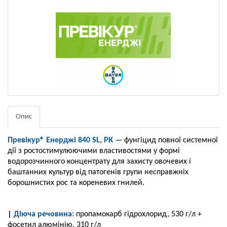
Опис
Превікур® Енерджі 840 SL, РК
— фунгіцид повної системної
дії з ростостимулюючими властивостями у формі
водорозчинного концентрату для захисту овочевих і
баштанних культур від патогенів групи несправжніх
борошнистих рос та кореневих гнилей.
|
Діюча речовина:
пропамокарб гідрохлорид, 530 г/л +
фосетил алюмінію, 310 г/л