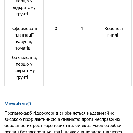
перцю у
відкритому
ґрунті
Сформовані
3
4
Кореневі
плантації
гнилі
кавунів,
томатів,
баклажанів,
перцю у
закритому
ґрунті
Механізм дії
Пропамокарб гідрохлорид вирізняється надзвичайно
високою профілактичною активністю проти несправжніх
борошнистих рос і кореневих гнилей як за умов обробки
рослин безпосередньо, так і шляхом використання через