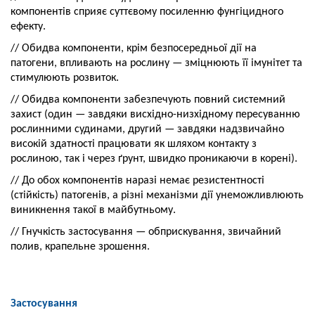
компонентів сприяє суттєвому посиленню фунгіцидного
ефекту.
// Обидва компоненти, крім безпосередньої дії на
патогени, впливають на рослину — зміцнюють її імунітет та
стимулюють розвиток.
// Обидва компоненти забезпечують повний системний
захист (один — завдяки висхідно-низхідному пересуванню
рослинними судинами, другий — завдяки надзвичайно
високій здатності працювати як шляхом контакту з
рослиною, так і через ґрунт, швидко проникаючи в корені).
// До обох компонентів наразі немає резистентності
(стійкість) патогенів, а різні механізми дії унеможливлюють
виникнення такої в майбутньому.
// Гнучкість застосування — обприскування, звичайний
полив, крапельне зрошення.
Застосування