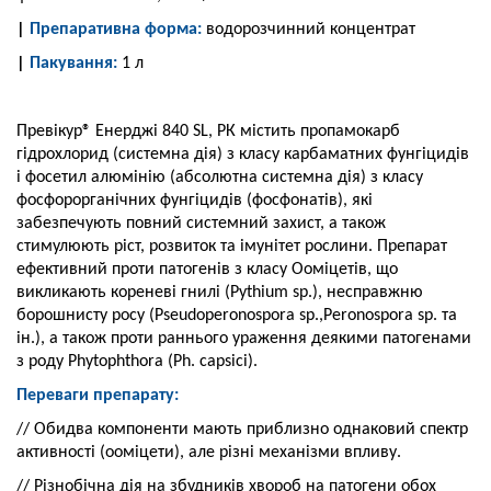
|
Препаративна форма:
водорозчинний концентрат
|
Пакування:
1 л
Превікур® Енерджі 840 SL, РК містить пропамокарб
гідрохлорид (системна дія) з класу карбаматних фунгіцидів
і фосетил алюмінію (абсолютна системна дія) з класу
фосфорорганічних фунгіцидів (фосфонатів), які
забезпечують повний системний захист, а також
стимулюють ріст, розвиток та імунітет рослини. Препарат
ефективний проти патогенів з класу Ооміцетів, що
викликають кореневі гнилі (Pythium sp.), неcправжню
борошнисту росу (Pseudoperonospora sp.,Peronospora sp. та
ін.), а також проти раннього ураження деякими патогенами
з роду Phytophthora (Ph. capsici).
Переваги препарату:
// Обидва компоненти мають приблизно однаковий спектр
активності (ооміцети), але різні механізми впливу.
// Різнобічна дія на збудників хвороб на патогени обох