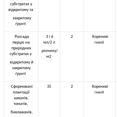
субстратах у
відкритому та
закритому
ґрунті
Розсада
3 і 6
2
Кореневі
перцю
на
мл/2 л
гнилі
природних
розчину/
субстратах у
м2
відкритому й
закритому
ґрунті
Сформовані
35
2
Кореневі
плантації
гнилі
кавунів,
томатів,
баклажанів,