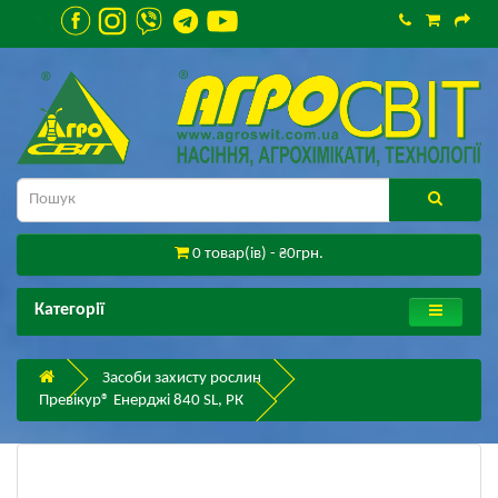
0 товар(ів) - ₴0грн.
Категорії
Засоби захисту рослин
Превікур® Енерджі 840 SL, РК