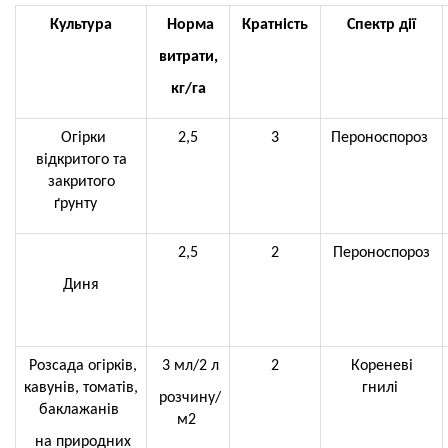
Культура
Норма
Кратність
Спектр дії
витрати,
кг/га
Огірки
2,5
3
Пероноспороз
відкритого та
закритого
ґрунту
2,5
2
Пероноспороз
Диня
Розсада огірків,
3 мл/2 л
2
Кореневі
кавунів,
томатів,
гнилі
розчину/
баклажанів
м2
на природних