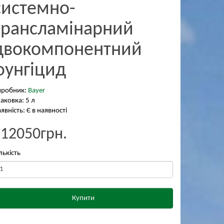
системно-
трансламінарний
двокомпонентний
фунгіцид
иробник:
Bayer
аковка: 5 л
явність: Є в наявності
₴12050грн.
лькість
Купити