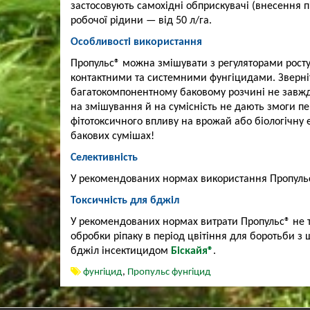
застосовують самохідні обприскувачі (внесення п
робочої рідини — від 50 л/га.
Особливості використання
Пропульс® можна змішувати з регуляторами росту
контактними та системними фунгіцидами. Зверніть
багатокомпонентному баковому розчині не завж
на змішування й на сумісність не дають змоги пе
фітотоксичного впливу на врожай або біологічну 
бакових сумішах!
Селективність
У рекомендованих нормах використання Пропульс®
Токсичність для бджіл
У рекомендованих нормах витрати Пропульс® не т
обробки ріпаку в період цвітіння для боротьби 
бджіл інсектицидом
Біскайя®
.
фунгіцид
,
Пропульс фунгіцид