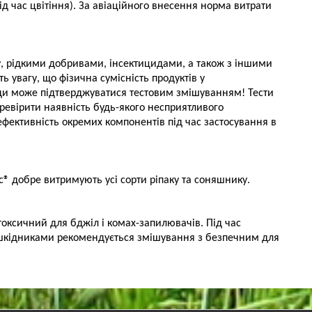
ід час цвітіння). За авіаційного внесення норма витрати
, рідкими добривами, інсектицидами, а також з іншими
 увагу, що фізична сумісність продуктів у
ди може підтверджуватися тестовим змішуванням! Тести
ревірити наявність будь-якого несприятливого
ефективність окремих компонентів під час застосування в
 добре витримують усі сорти ріпаку та соняшнику.
оксичний для бджіл і комах-запилювачів. Під час
з шкідниками рекомендується змішування з безпечним для