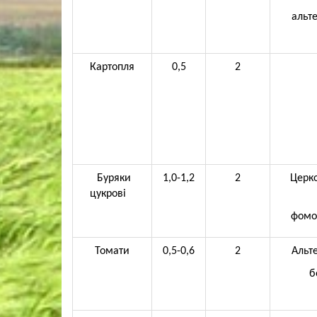
альте
Картопля
0,5
2
Буряки
1,0-1,2
2
Церко
цукрові
фомоз
Томати
0,5-0,6
2
Альте
б