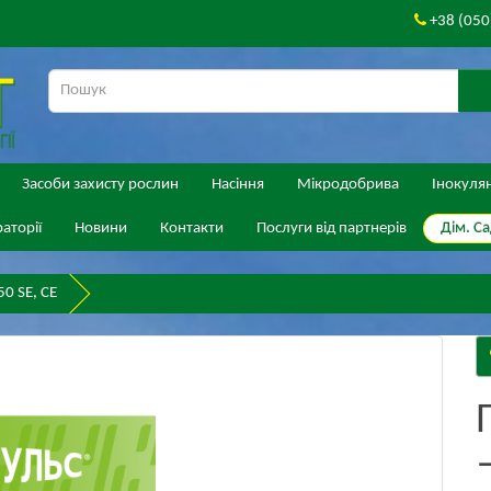
+38 (050
Засоби захисту рослин
Насіння
Мікродобрива
Інокуля
Дім. Са
аторії
Новини
Контакти
Послуги від партнерів
0 SE, СЕ