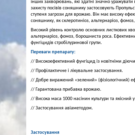
інших захворювань, які здатні значно уражувати п
захисту посівів соняшнику застосовують Пропульс
ступеня загрози для врожаю. Він має високу ефек
соняшнику, як склеротиніоз, альтернаріоз, фомоз, 
Високий рівень контролю основних листкових хвор
альтернаріоз, фомоз, борошниста роса. Ефективний
фунгіцидів стробілуринової групи.
Переваги препарату:
// Високоефективний фунгіцид із новітніми дію
// Профілактичне і лікувальне застосування.
// Добре виражений «зелений» (фізіологічний) еф
// Гарантована прибавка врожаю.
// Висока маса 1000 насінин культури та якісний 
// Застосування авіаметодом.
Застосування