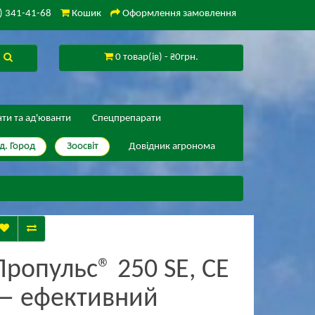
) 341-41-68
Кошик
Оформлення замовлення
0 товар(ів) - ₴0грн.
нти та ад'юванти
Спецпрепарати
д. Город
Зоосвіт
Довідник агронома
Пропульс® 250 SE, СЕ
— ефективний