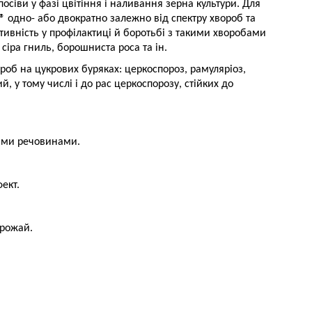
осіви у фазі цвітіння і наливання зерна культури. Для
® одно- або двократно залежно від спектру хвороб та
тивність у профілактиці й боротьбі з такими хворобами
сіра гниль, борошниста роса та ін.
об на цукрових буряках: церкоспороз, рамуляріоз,
, у тому числі і до рас церкоспорозу, стійких до
чими речовинами.
ект.
урожай.