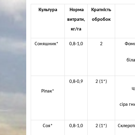
Культура
Норма
Кратність
витрати,
обробок
кг/га
Соняшник*
0,8-1,0
2
Фомо
біла
0,8-0,9
2 (1*)
ц
Ріпак*
сіра гн
Соя*
0,8-1,0
2 (1*)
Склерот