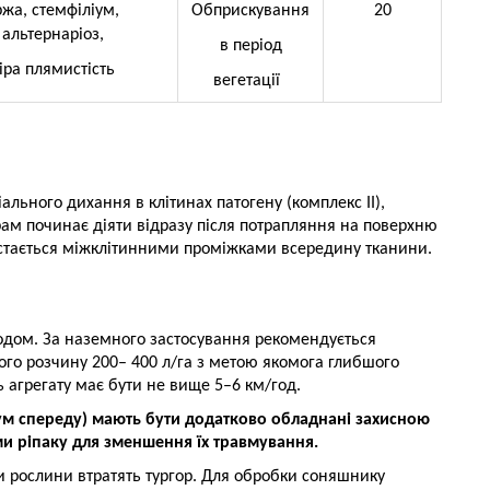
ржа, стемфіліум,
Обприскування
20
альтернаріоз,
в період
іра плямистість
вегетації
льного дихання в клітинах патогену (комплекс ІІ),
рам починає діяти відразу після потрапляння на поверхню
істається міжклітинними проміжками всередину тканини.
одом. За наземного застосування рекомендується
го розчину 200– 400 л/га з метою якомога глибшого
 агрегату має бути не вище 5–6 км/год.
мум спереду) мають бути додатково обладнані захисною
ми ріпаку для зменшення їх травмування.
и рослини втратять тургор. Для обробки соняшнику