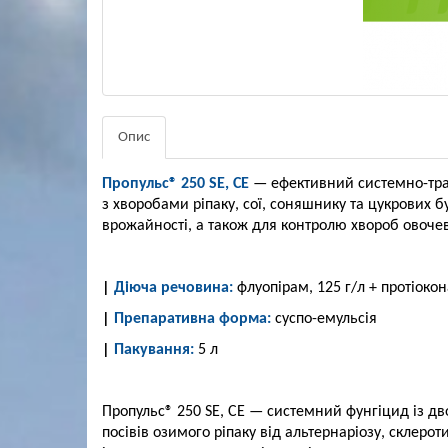
Опис
Пропульс® 250 SE, СЕ
— ефективний системно-тр
з хворобами ріпаку, сої, соняшнику та цукрових бу
врожайності, а також для контролю хвороб овочеви
|
Діюча речовина:
флуопірам, 125 г/л + протіокон
|
Препаративна форма:
суспо-емульсія
|
Пакування:
5 л
Пропульс® 250 SE, СЕ — системний фунгіцид із 
посівів озимого ріпаку від альтернаріозу, склерот