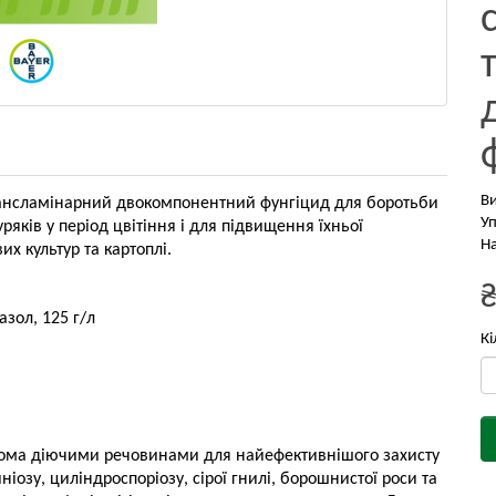
В
ансламінарний двокомпонентний фунгіцид для боротьби
Уп
ряків у період цвітіння і для підвищення їхньої
На
х культур та картоплі.
азол, 125 г/л
Кі
двома діючими речовинами для найефективнішого захисту
иніозу, циліндроспоріозу, сірої гнилі, борошнистої роси та