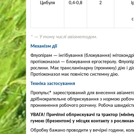
Цибуля
0,4-0,8
2
І
с
* — У тому числі авіаметодом.
Механізм дії
Флуопірам — інгібування (блокування) мітохондріа
протіоконазол — блокування ергостеролу. Флуопі
рослини. Має трансламінарну (проникну) дію і д
Протіоконазол має повністю системну дію.
Техніка застосування
Пропульс® зареєстрований для внесення авіамет
дрібнокрапельне обприскування з нормою робочо
проникнення робочого розчину. Робоча швидкість
УВАГА! Причіпні обприскувачі та трактор (міні
гумою (брезентом) у місцях контакту з рослина
Обробку бажано проводити у вечірні години, кол