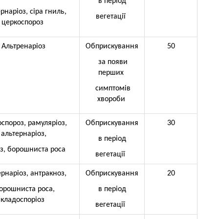
в період
рнаріоз, сіра гниль,
вегетації
церкоспороз
Альтренаріоз
Обприскування
50
за появи
перших
симптомів
хвороби
спороз, рамуляріоз,
Обприскування
30
альтернаріоз,
в період
, борошниста роса
вегетації
рнаріоз, антракноз,
Обприскування
20
орошниста роса,
в період
кладоспоріоз
вегетації