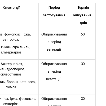
Спектр дії
Період
Термін
застосування
очікування,
днів
з, фомопсис, іржа,
Обприскування
50
септоріоз,
в період
 гниль, сіра гниль,
вегетації
альтернаріоз
Альтернаріоз,
Обприскування
30
иліндроспоріоз,
в період
склеротиніоз,
вегетації
иль, борошниста роса,
фомоз
иніоз, іржа, фомопсис,
Обприскування
30
септоріоз,